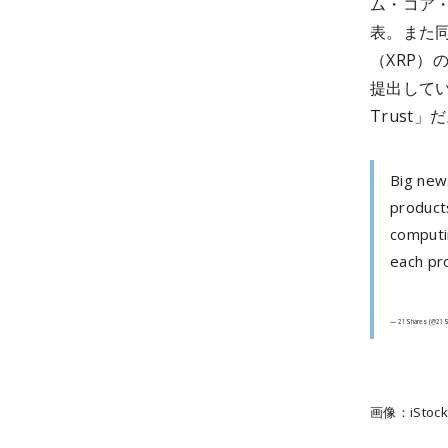
ム・コア・E
表。また同
（XRP）
提出している
Trust」
Big new
product
computin
each pro
— 21Shares (@21S
画像：iStock