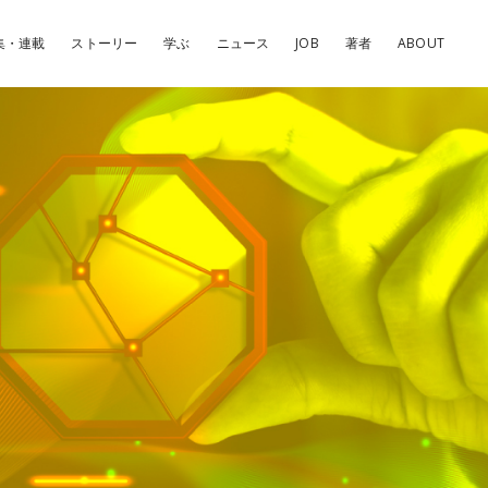
集・連載
ストーリー
学ぶ
ニュース
JOB
著者
ABOUT