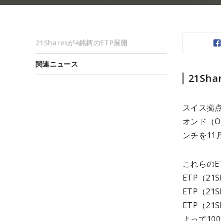
21Sharesが4銘柄のETP展開
関連ニュース
21Sh
スイス拠点
オンド（O
ンチを11
これらのE
ETP（21
ETP（21
ETP（21
よって10