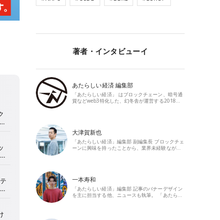
著者・インタビューイ
あたらしい経済 編集部
「あたらしい経済」 はブロックチェーン、暗号通
貨などweb3特化した、幻冬舎が運営する2018…
大津賀新也
「あたらしい経済」編集部 副編集長 ブロックチェ
ーンに興味を持ったことから、業界未経験なが…
一本寿和
「あたらしい経済」編集部 記事のバナーデザイン
を主に担当する他、ニュースも執筆。 「あたら…