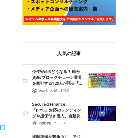
人気の記事
今年Web3どうなる？ 暗号
資産/ブロックチェーン業界
を牽引する129人が語る「…
|
あたらしい経済 編集部
特集
Secured Finance、
「JPYC」対応のレンディン
グや担保付き借入、自動決…
|
髙橋知里
ニュース
例目
規制準拠を競争力に。アジ