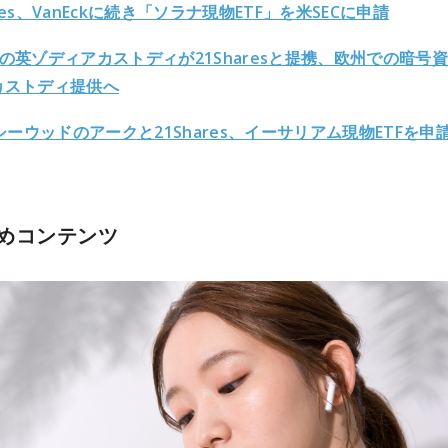
ares、VanEckに続き「ソラナ現物ETF」を米SECに申請
資の英ゾディアカストディが21Sharesと提携、欧州での暗号
のカストディ提供へ
シーウッドのアークと
21Shares
、イーサリアム現物
ETF
を申
めコンテンツ