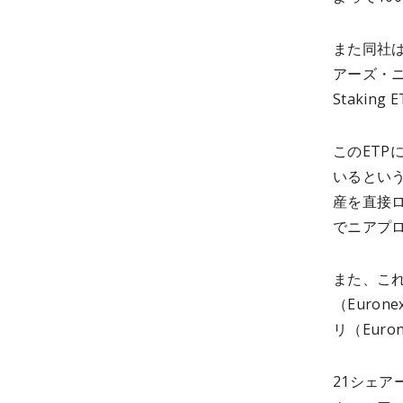
また同社は
アーズ・ニア
Staki
このETP
いるとい
産を直接
でニアプ
また、こ
（Euro
リ（Euro
21シェア