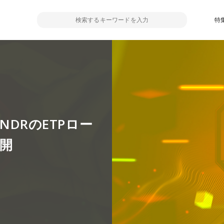
特
NDRのETPロー
展開