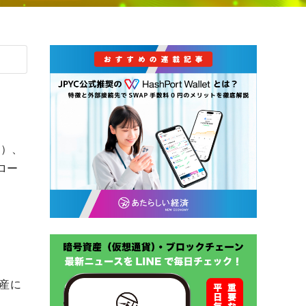
H）、
ロー
資産に