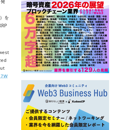
を発
1）を
RP
ewest
zed
out
N17W