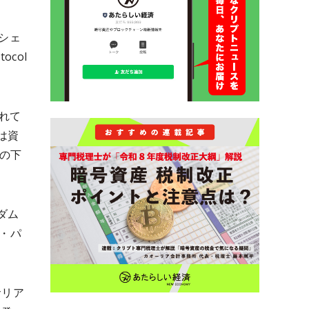
シェ
ocol
られて
は資
の下
ダム
ト・パ
サリア