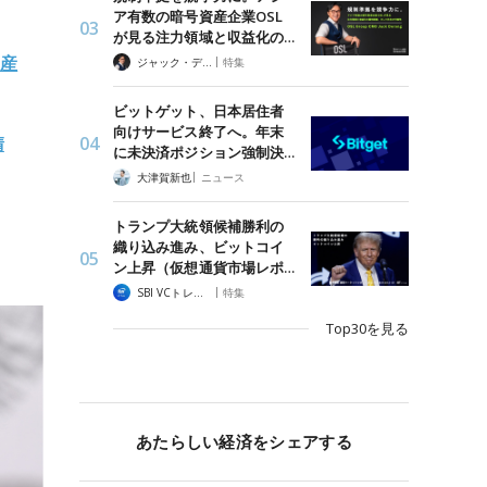
ア有数の暗号資産企業OSL
が見る注力領域と収益化の…
資産
|
ジャック・デロン（Jack Derong）
特集
ビットゲット、日本居住者
向けサービス終了へ。年末
請
に未決済ポジション強制決…
|
大津賀新也
ニュース
トランプ大統領候補勝利の
織り込み進み、ビットコイ
ン上昇（仮想通貨市場レポ…
|
SBI VCトレード
特集
Top30を見る
あたらしい経済をシェアする