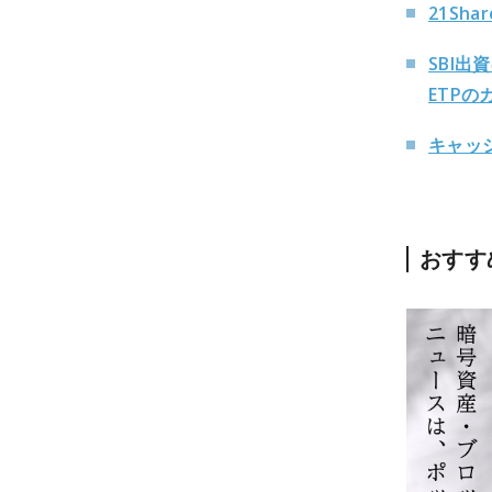
21Sh
SBI出
ETP
キャッ
おすす