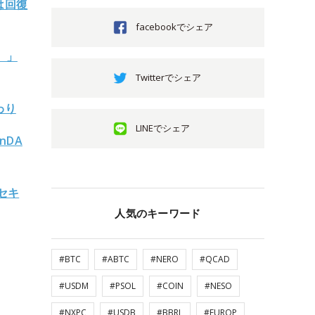
は回復
facebookでシェア
）」
Twitterでシェア
代わり
LINEでシェア
nDA
セキ
人気のキーワード
#BTC
#ABTC
#NERO
#QCAD
#USDM
#PSOL
#COIN
#NESO
#NXPC
#USDB
#BBRL
#EUROP