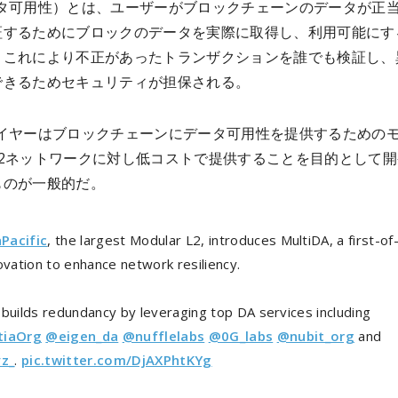
ータ可用性）とは、ユーザーがブロックチェーンのデータが正
証するためにブロックのデータを実際に取得し、利用可能にす
。これにより不正があったトランザクションを誰でも検証し、
できるためセキュリティが担保される。
レイヤーはブロックチェーンにデータ可用性を提供するための
L2ネットワークに対し低コストで提供することを目的として開
ものが一般的だ。
Pacific
, the largest Modular L2, introduces MultiDA, a first-of-
ovation to enhance network resiliency.
 builds redundancy by leveraging top DA services including
tiaOrg
@eigen_da
@nufflelabs
@0G_labs
@nubit_org
and
yz_
.
pic.twitter.com/DjAXPhtKYg