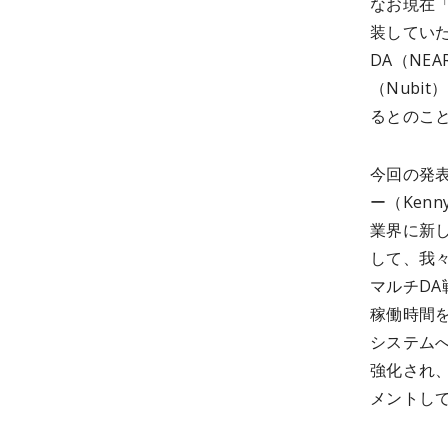
なお現在
装していた
DA（NE
（Nubi
るとのこ
今回の発
ー（Ken
業界に新
して、我々は
マルチD
稼働時間
システム
強化され
メントし