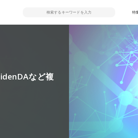
特
idenDAなど複