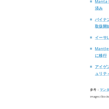
Mant
済み
バイナン
取扱開
イーサL2
Mant
に移行
アイゲン
ュリテ
参考：
マン
images:iStock