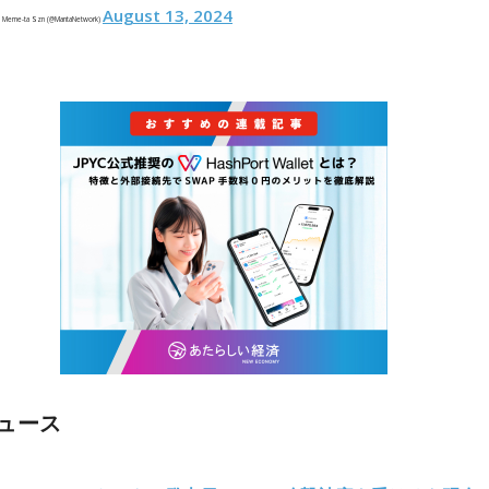
August 13, 2024
,) Meme-ta Szn (@MantaNetwork)
ュース