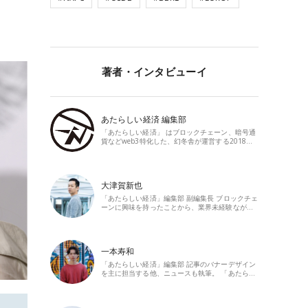
著者・インタビューイ
あたらしい経済 編集部
「あたらしい経済」 はブロックチェーン、暗号通
貨などweb3特化した、幻冬舎が運営する2018…
大津賀新也
「あたらしい経済」編集部 副編集長 ブロックチェ
ーンに興味を持ったことから、業界未経験なが…
一本寿和
「あたらしい経済」編集部 記事のバナーデザイン
を主に担当する他、ニュースも執筆。 「あたら…