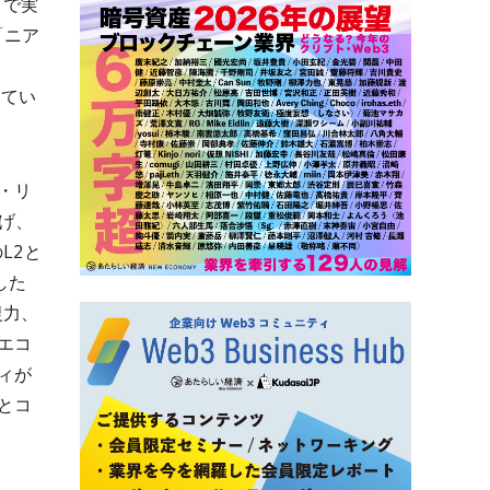
まで実
「ニア
してい
・リ
広げ、
L2と
載した
復力、
エコ
ィが
とコ