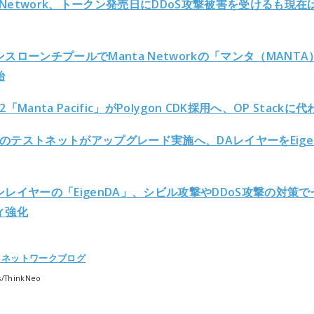
a Network、トークン発売日にDDoS攻撃被害を受けるも現在
スローンチプールでManta Networkの「マンタ（MANTA
始
「Manta Pacific」がPolygon CDK採用へ、OP Stackに
leのテストネットがアップグレード実施へ、DAレイヤーをEige
レイヤーの「EigenDA」、シビル攻撃やDDoS攻撃の対策で
ィ強化
タネットワークブログ
s/ThinkNeo