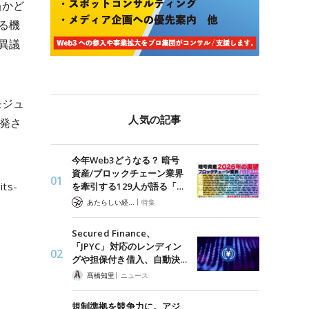
当かど
る機
異議
モジュ
人気の記事
発さ
今年Web3どうなる？ 暗号
資産/ブロックチェーン業界
its-
を牽引する129人が語る「…
|
あたらしい経済 編集部
特集
Secured Finance、
「JPYC」対応のレンディン
グや担保付き借入、自動決…
|
髙橋知里
ニュース
規制準拠を競争力に。アジ