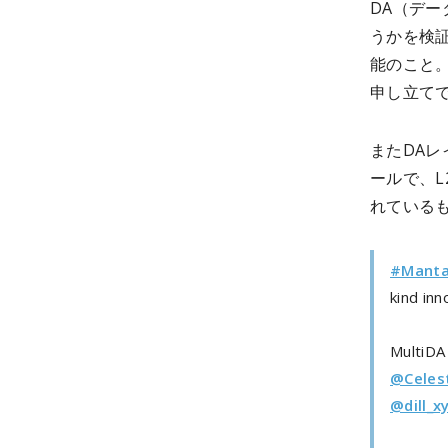
DA（デ
うかを検
能のこと
申し立て
またDA
ールで、
れている
#Manta
kind inn
MultiDA
@Celes
@dill_x