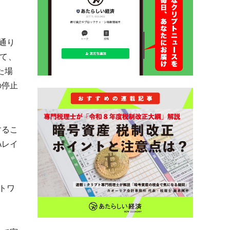
通り
えて、
た場
の停止
するこ
Aレイ
トワ