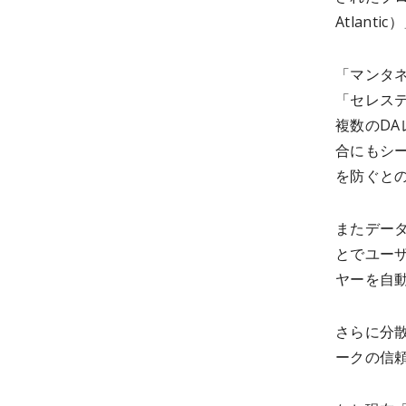
Atlant
「マンタ
「セレステ
複数のD
合にもシ
を防ぐと
またデー
とでユー
ヤーを自
さらに分
ークの信