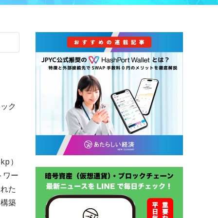
ィック
kp）
トワー
された
に構築