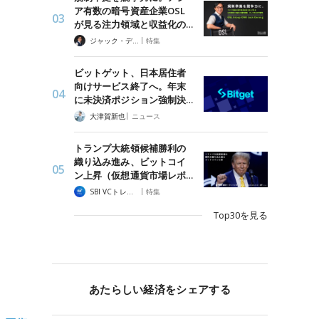
ア有数の暗号資産企業OSL
が見る注力領域と収益化の…
|
ジャック・デロン（Jack Derong）
特集
ビットゲット、日本居住者
向けサービス終了へ。年末
に未決済ポジション強制決…
|
大津賀新也
ニュース
トランプ大統領候補勝利の
織り込み進み、ビットコイ
ン上昇（仮想通貨市場レポ…
|
SBI VCトレード
特集
Top30を見る
あたらしい経済をシェアする