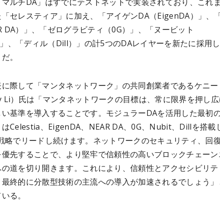
「マルチDA」はすでにテストネットで実装されており、これ
「セレスティア」に加え、「アイゲンDA（EigenDA）」、
AR DA）」、「ゼログラビティ（0G）」、「ヌービット
t）」、「ディル（Dill）」の計5つのDAレイヤーを新たに採用
とだ。
表に際して「マンタネットワーク」の共同創業者であるケニー
ny Li）氏は「マンタネットワークの目標は、常に限界を押し
しい基準を導入することです。モジュラーDAを活用した最初の
Celestia、EigenDA、NEAR DA、0G、Nubit、Dillを搭
A戦略でリードし続けます。ネットワークのセキュリティ、回
を優先することで、より堅牢で信頼性の高いブロックチェーン
への道を切り開きます。これにより、信頼性とアクセシビリテ
、最終的に分散型技術の主流への導入が加速されるでしょう」
ている。