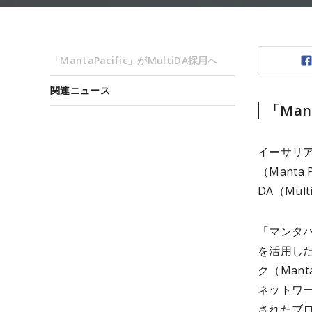
「MantaPacific」がMultiDA採用へ
関連ニュース
「Man
イーサリア
（Mant
DA（Mu
「マンタパシ
を活用し
ク（Man
ネットワー
されたブロ