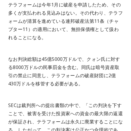
テラフォームは今年1月に破産を申請したため、その
多くが支払われる見込みはない。その代わり、テラフ
ォームが清算を進めている連邦破産法第11条（チャ
プター11）の適用において、無担保債権として扱わ
れることになる。
なお判決総額は45億5000万ドルで、クォン氏に対す
る8000万ドルの民事罰金を含む。同氏は暗号資産取
引の禁止に同意し、テラフォームの破産財団に2億
430万ドルを移管する必要がある。
SECは裁判所への提出書類の中で、「この判決を下す
ことで、被害を受けた投資家への資金の最大限の返還
が保証され、テラフォームは永久に廃業することにな
る。したがって、この判決案は公正かつ合理的であ