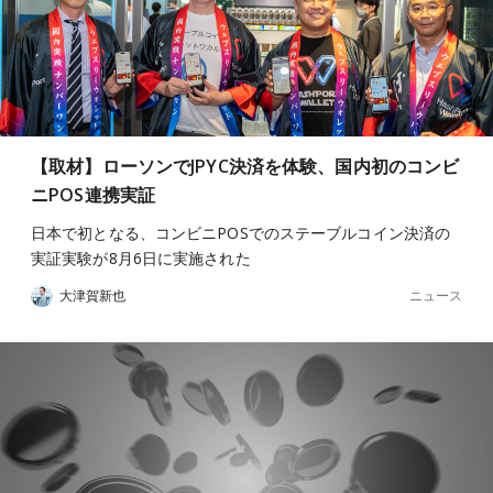
【取材】ローソンでJPYC決済を体験、国内初のコンビ
ニPOS連携実証
日本で初となる、コンビニPOSでのステーブルコイン決済の
実証実験が8月6日に実施された
ニュース
大津賀新也