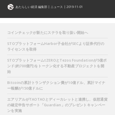
あたらしい経済 編集部
ニュース
2019-11-01
コインチェックが新たにステラを取り扱い開始へ
STOプラットフォームHarbor子会社がSECより証券代行の
ライセンスを取得
STOプラットフォームtZEROとTezos Foundationが5億ポ
ンド(約700億円)をトークン化する不動産プロジェクトを開
始
Bitcoinの累計トランザクション費が10億ドル、累計マイナ
ー報酬が150億ドルに
エアリアルがTAOTAOとディーカレットと連携し、仮想通貨
の確定申告サポート「Guardian」のプレゼントキャンペー
ンを実施