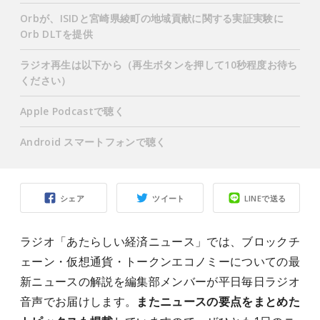
Orbが、ISIDと宮崎県綾町の地域貢献に関する実証実験に
Orb DLTを提供
ラジオ再生は以下から（再生ボタンを押して10秒程度お待ち
ください）
Apple Podcastで聴く
Android スマートフォンで聴く
シェア
ツイート
LINEで送る
ラジオ「あたらしい経済ニュース」では、ブロックチ
ェーン・仮想通貨・トークンエコノミーについての最
新ニュースの解説を編集部メンバーが平日毎日ラジオ
音声でお届けします。
またニュースの要点をまとめた