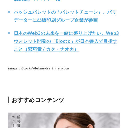
ハッシュパレットの「パレットチェーン」、バリ
データーに凸版印刷グループ企業が参画
日本のWeb3の未来を一緒に盛り上げたい。Web3
ウォレット開発の「Blocto」が日本参入で目指す
こと（郭巧童 / カク・ナオカ）
image：iStocks/Aleksandra-Zhilenkova
おすすめコンテンツ