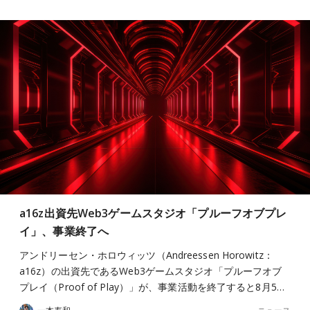
a16z出資先Web3ゲームスタジオ「プルーフオブプレ
イ」、事業終了へ
アンドリーセン・ホロウィッツ（Andreessen Horowitz：
a16z）の出資先であるWeb3ゲームスタジオ「プルーフオブ
プレイ（Proof of Play）」が、事業活動を終了すると8月5…