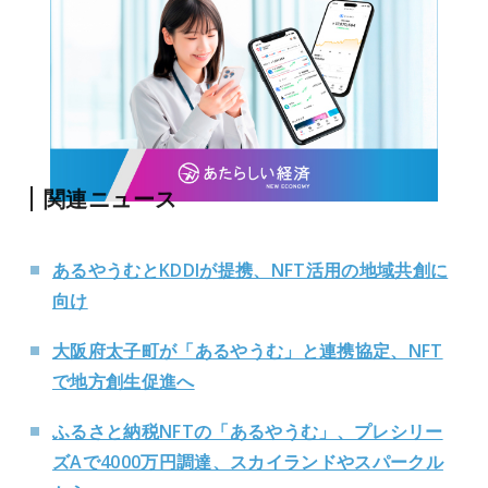
関連ニュース
あるやうむとKDDIが提携、NFT活用の地域共創に
向け
大阪府太子町が「あるやうむ」と連携協定、NFT
で地方創生促進へ
ふるさと納税NFTの「あるやうむ」、プレシリー
ズAで4000万円調達、スカイランドやスパークル