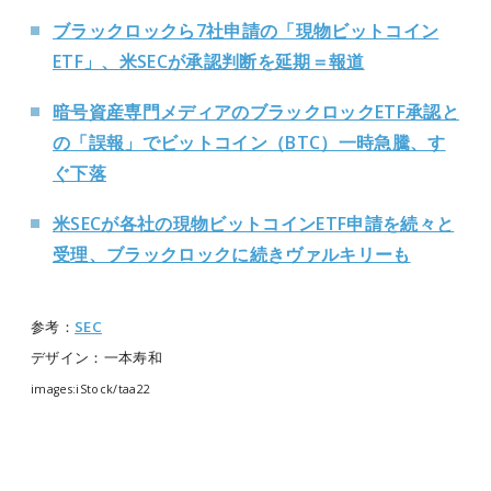
ブラックロックら7社申請の「現物ビットコイン
ETF」、米SECが承認判断を延期＝報道
暗号資産専門メディアのブラックロックETF承認と
の「誤報」でビットコイン（BTC）一時急騰、す
ぐ下落
米SECが各社の現物ビットコインETF申請を続々と
受理、ブラックロックに続きヴァルキリーも
参考：
SEC
デザイン：一本寿和
images:iStock/taa22