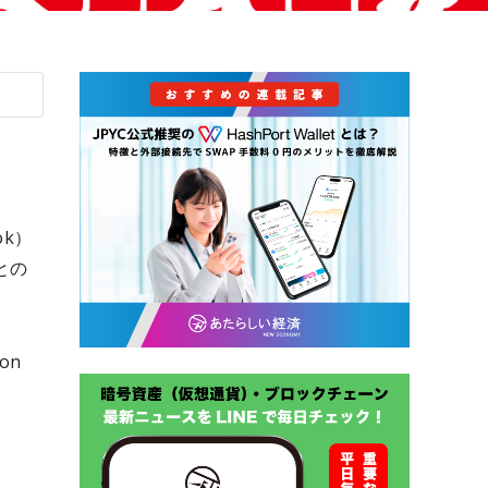
ok）
との
on