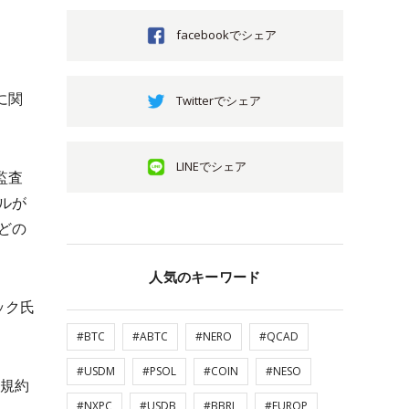
facebookでシェア
に関
Twitterでシェア
LINEでシェア
監査
ルが
どの
人気のキーワード
ック氏
#BTC
#ABTC
#NERO
#QCAD
#USDM
#PSOL
#COIN
#NESO
の規約
#NXPC
#USDB
#BBRL
#EUROP