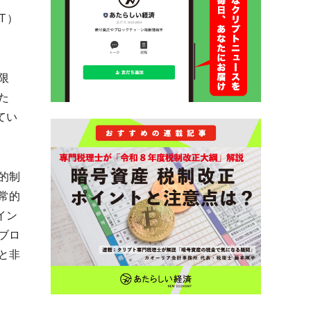
T）
限
た
てい
的制
常的
イン
ブロ
と非