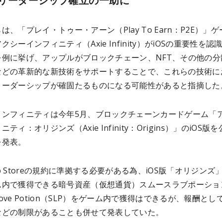
リーダーシップ確立の一助に
は、「プレイ・トゥー・アーン（Play To Earn：P2E）」ゲ
クシーインフィニティ（Axie Infinity）がiOSの重要性を認
を例に挙げ、アップルがブロックチェーン、NFT、その他の分
などの革新的な新技術をサポートすることで、これらの技術に
リーダーシップが確固たるものになる可能性があると指摘した
インフィニティは今年5月、ブロックチェーンカードゲーム「
ティ：オリジンズ（Axie Infinity：Origins）」のiOS版
を発表。
p Storeの規約に準拠する必要がある為、iOS版「オリジンズ
ム内で獲得できる暗号資産（仮想通貨）スムースラブポーショ
 Love Potion（SLP）をゲーム内で獲得はできるが、報酬とし
などの制限があることも併せて発表していた。