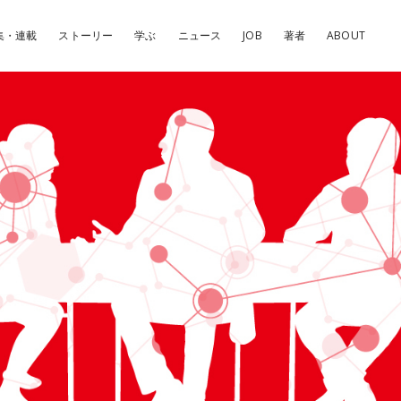
集・連載
ストーリー
学ぶ
ニュース
JOB
著者
ABOUT