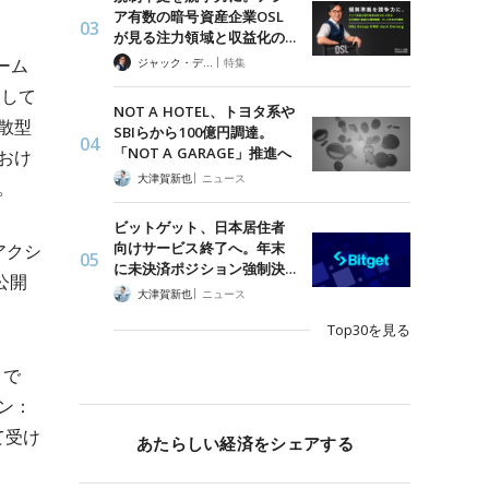
ア有数の暗号資産企業OSL
が見る注力領域と収益化の…
|
ーム
ジャック・デロン（Jack Derong）
特集
識して
NOT A HOTEL、トヨタ系や
散型
SBIらから100億円調達。
「NOT A GARAGE」推進へ
おけ
|
大津賀新也
ニュース
。
ビットゲット、日本居住者
向けサービス終了へ。年末
アクシ
に未決済ポジション強制決…
を公開
|
大津賀新也
ニュース
Top30を見る
」で
ン：
て受け
あたらしい経済をシェアする