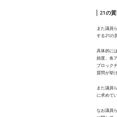
21の
また議員ら
する21の
具体的には
頻度、各
ブロック
質問が挙
また議員ら
に求めて
なお議員ら