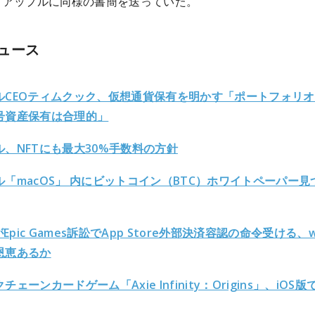
、アップルに同様の書簡を送っていた。
ュース
ルCEOティムクック、仮想通貨保有を明かす「ポートフォリ
号資産保有は合理的」
ル、NFTにも最大30%手数料の方針
ル「macOS」 内にビットコイン（BTC）ホワイトペーパー見
eがEpic Games訴訟でApp Store外部決済容認の命令受ける、w
恩恵あるか
チェーンカードゲーム「Axie Infinity：Origins」、iOS