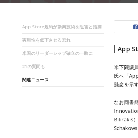
App Store規約が新興技術を阻害と指摘
実用性を低下させる恐れ
App
米国のリーダーシップ確立の一助に
21の質問も
米下院議員
氏へ「Ap
関連ニュース
懸念を示す
なお同書簡
Innovat
Bilir
Schak