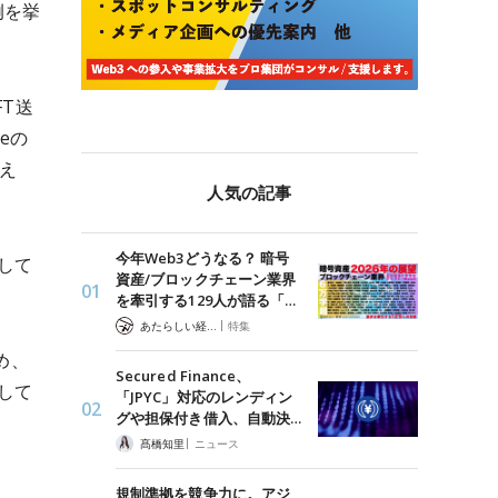
例を挙
FT送
eの
訴え
人気の記事
今年Web3どうなる？ 暗号
して
資産/ブロックチェーン業界
を牽引する129人が語る「…
|
あたらしい経済 編集部
特集
め、
Secured Finance、
して
「JPYC」対応のレンディン
グや担保付き借入、自動決…
|
髙橋知里
ニュース
規制準拠を競争力に。アジ