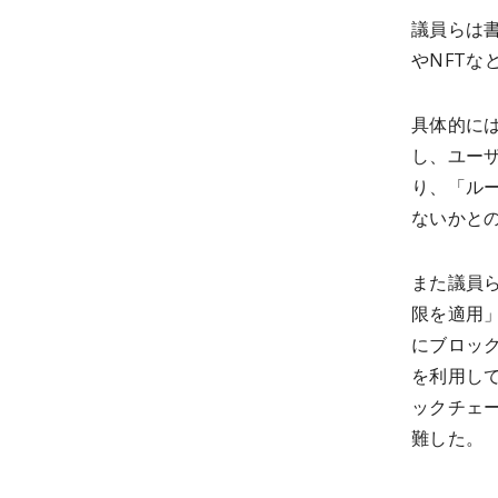
議員らは書
やNFT
具体的に
し、ユー
り、「ルー
ないかと
また議員
限を適用
にブロック
を利用し
ックチェ
難した。