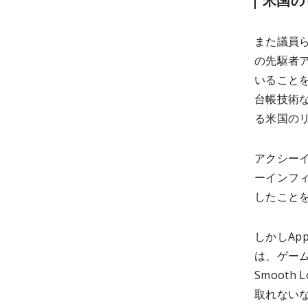
米国の
また議員ら
の先駆者ア
いること
台帳技術
る米国の
アクシー
ーインフィニ
したこと
しかしAp
は、ゲー
Smooth
取れない