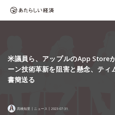
米議員ら、アップルのApp Stor
ーン技術革新を阻害と懸念、ティ
書簡送る
髙橋知里
ニュース
2023-07-31