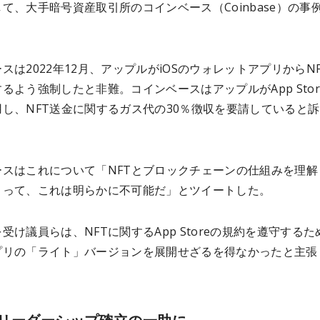
て、大手暗号資産取引所のコインベース（Coinbase）の事
。
スは2022年12月、アップルがiOSのウォレットアプリからN
るよう強制したと非難。コインベースはアップルがApp Stor
し、NFT送金に関するガス代の30％徴収を要請していると
ースはこれについて「NFTとブロックチェーンの仕組みを理解
とって、これは明らかに不可能だ」とツイートした。
受け議員らは、NFTに関するApp Storeの規約を遵守するた
プリの「ライト」バージョンを展開せざるを得なかったと主張