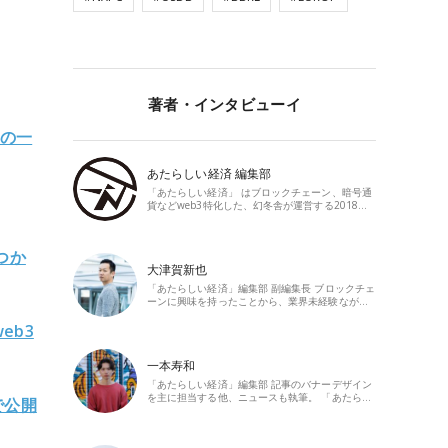
著者・インタビューイ
オの一
あたらしい経済 編集部
「あたらしい経済」 はブロックチェーン、暗号通
貨などweb3特化した、幻冬舎が運営する2018…
つか
大津賀新也
「あたらしい経済」編集部 副編集長 ブロックチェ
ーンに興味を持ったことから、業界未経験なが…
eb3
一本寿和
「あたらしい経済」編集部 記事のバナーデザイン
を主に担当する他、ニュースも執筆。 「あたら…
版で公開