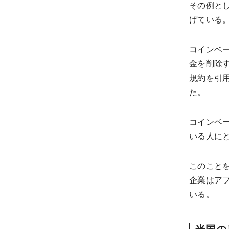
その例とし
げている
コインベー
金を削除す
規約を引用
た。
コインベ
いる人に
このことを
企業はア
いる。