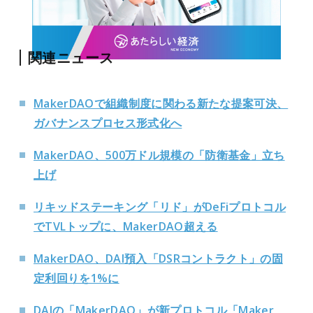
関連ニュース
MakerDAOで組織制度に関わる新たな提案可決、
ガバナンスプロセス形式化へ
MakerDAO、500万ドル規模の「防衛基金」立ち
上げ
リキッドステーキング「リド」がDeFiプロトコル
でTVLトップに、MakerDAO超える
MakerDAO、DAI預入「DSRコントラクト」の固
定利回りを1%に
DAIの「MakerDAO」が新プロトコル「Maker