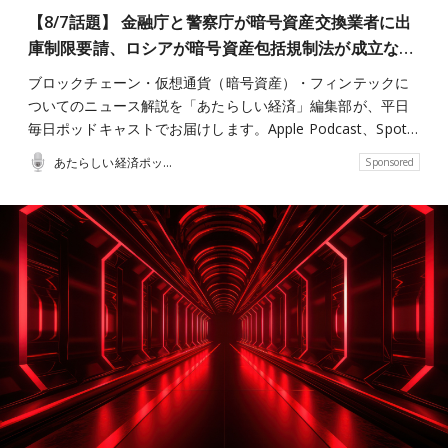
【8/7話題】 金融庁と警察庁が暗号資産交換業者に出
庫制限要請、ロシアが暗号資産包括規制法が成立な…
ブロックチェーン・仮想通貨（暗号資産）・フィンテックに
ついてのニュース解説を「あたらしい経済」編集部が、平日
毎日ポッドキャストでお届けします。Apple Podcast、Spot…
あたらしい経済ポッドキャスト
Sponsored