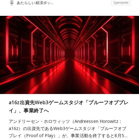
あたらしい経済ポッドキャスト
Sponsored
a16z出資先Web3ゲームスタジオ「プルーフオブプレ
イ」、事業終了へ
アンドリーセン・ホロウィッツ（Andreessen Horowitz：
a16z）の出資先であるWeb3ゲームスタジオ「プルーフオブ
プレイ（Proof of Play）」が、事業活動を終了すると8月5…