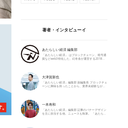
著者・インタビューイ
あたらしい経済 編集部
「あたらしい経済」 はブロックチェーン、暗号通
貨などweb3特化した、幻冬舎が運営する2018…
大津賀新也
「あたらしい経済」編集部 副編集長 ブロックチェ
ーンに興味を持ったことから、業界未経験なが…
一本寿和
「あたらしい経済」編集部 記事のバナーデザイン
を主に担当する他、ニュースも執筆。 「あたら…