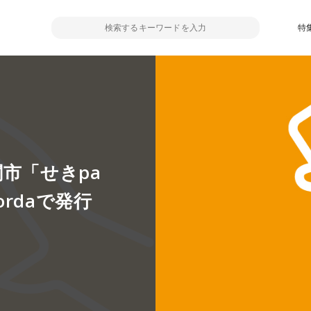
特
市「せきpa
rdaで発行