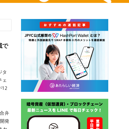
域で
ジタ
チェ
12
る合弁
社開発