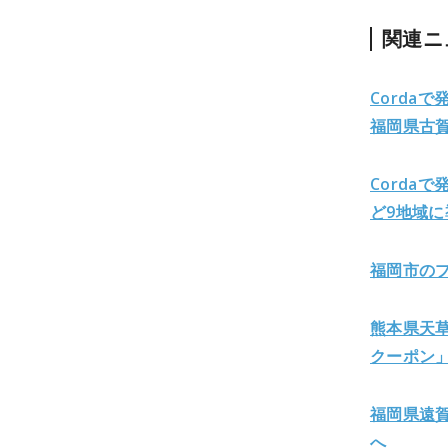
関連ニ
Corda
福岡県古
Corda
ど9地域に
福岡市のプ
熊本県天草
クーポン
福岡県遠
へ