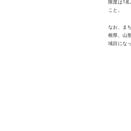
限度は1名
こと。
なお、ま
根県、山
域目にな