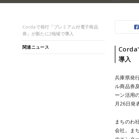
Cordaで発行「プレミアム付電子商品
券」が新たに2地域で導入
関連ニュース
Cor
導入
兵庫県発
ル商品券
ーン活用の
月26日発
まちのわ社
会社。
ま