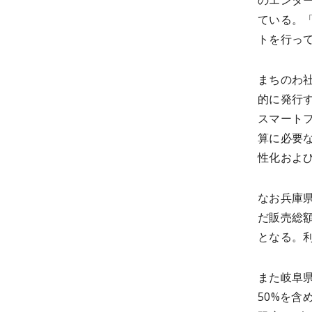
のエンター
ている。「C
トを行っ
まちのわ
的に発行
スマート
算に必要
性化およ
なお兵庫県
だ販売総額
となる。利
また岐阜県
50%を含