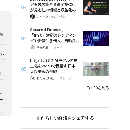
ア有数の暗号資産企業OSL
が見る注力領域と収益化の…
|
ジャック・デロン（Jack Derong）
特集
Secured Finance、
「JPYC」対応のレンディン
グや担保付き借入、自動決…
|
髙橋知里
ニュース
bitgritとは？ AIモデルの民
主化をWeb3で目指す 日本
人起業家の挑戦
|
あたらしい経済 編集部
ストーリー
Top30を見る
あたらしい経済をシェアする