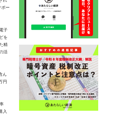
され
サポー
電子
どを
た精
の活
含ん
万円
率
購入