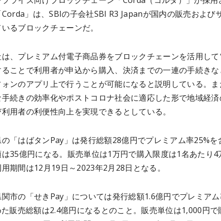
プライズ向けブロックチェーン「Corda（コルダ）」が採用
orda」は、SBIの子会社SBI R3 Japanが国内の販売および
ているブロックチェーンだ。
社は、プレミアム付電子商品券をブロックチェーンを活用して
することで利用者が申込から購入、決済までの一連の手続きな
フォンのアプリ上で行うことが可能になると説明している。ま
な手続きの効率化やポストコロナ社会に適応した形で地域経済
び利用者の利便性向上を実現できるとしている。
の「はばタンPay」は発行総額28億円でプレミアム率25%を
は35億円になる。販売単位は1万円で購入限度は1名あたり4
用期間は12月19日～2023年2月28日となる。
関市の「せきPay」については発行総額1.6億円でプレミアム
めた販売総額は2.4億円になるとのこと。販売単位は1,000円で