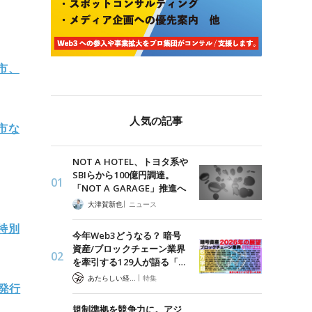
市、
人気の記事
市な
NOT A HOTEL、トヨタ系や
SBIらから100億円調達。
「NOT A GARAGE」推進へ
|
大津賀新也
ニュース
特別
今年Web3どうなる？ 暗号
資産/ブロックチェーン業界
を牽引する129人が語る「…
|
あたらしい経済 編集部
特集
発行
規制準拠を競争力に。アジ