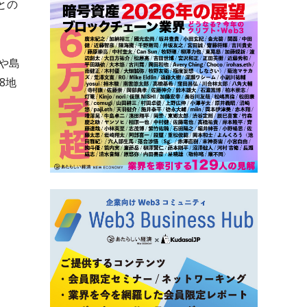
との
や島
8地