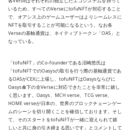
各Verseはそれぞれの独立したエコシステムを持って
いるため、すべてのVerseにtofuNFTが対応すること
で、オアシス上のゲームユーザーはよりシームレスに
NFTを取引することが可能になるという。なお各
Verseの基軸通貨は、ネイティブトークン「OAS」と
なっている。
「tofuNFT」のCo-founderである沼崎悠氏は
「tofuNFTでのOasysの取引を行う際の基軸通貨であ
るOASがCEXに上場し、tofuNFTはOasysならびに
Oasys傘下の全Verseに対応できたことを非常に嬉し
く思います。Oasys、MCH verse、TCG verse、
HOME verseが日本の、世界のブロックチェーンゲー
ムのシーンを切り開くことを確信しております。そし
て、そのスタートをtofuNFTが一緒に迎えられて嬉
しいと共に身の引き締まる思いです」とコメントして