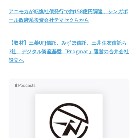
アニモカが転換社債発行で約158億円調達、シンガポ
ール政府系投資会社テマセクらから
【取材】三菱UFJ信託、みずほ信託、三井住友信託ら
7社、デジタル資産基盤「Progmat」運営の合弁会社
設立へ