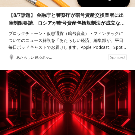
【8/7話題】 金融庁と警察庁が暗号資産交換業者に出
庫制限要請、ロシアが暗号資産包括規制法が成立な…
ブロックチェーン・仮想通貨（暗号資産）・フィンテックに
ついてのニュース解説を「あたらしい経済」編集部が、平日
毎日ポッドキャストでお届けします。Apple Podcast、Spot…
あたらしい経済ポッドキャスト
Sponsored