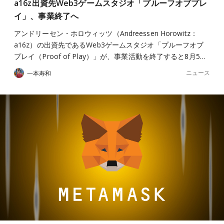
a16z出資先Web3ゲームスタジオ「プルーフオブプレ
イ」、事業終了へ
アンドリーセン・ホロウィッツ（Andreessen Horowitz：
a16z）の出資先であるWeb3ゲームスタジオ「プルーフオブ
プレイ（Proof of Play）」が、事業活動を終了すると8月5…
ニュース
一本寿和