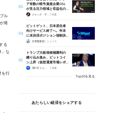
ア有数の暗号資産企業OSL
が見る注力領域と収益化の…
|
ジャック・デロン（Jack Derong）
特集
ブル
とが発
ビットゲット、日本居住者
向けサービス終了へ。年末
に未決済ポジション強制決…
|
大津賀新也
ニュース
布する
t」な
トランプ大統領候補勝利の
織り込み進み、ビットコイ
ン上昇（仮想通貨市場レポ…
|
SBI VCトレード
特集
材を行
Top30を見る
あたらしい経済をシェアする