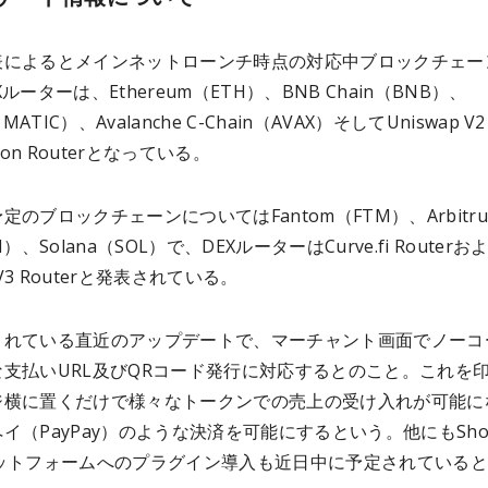
表によるとメインネットローンチ時点の対応中ブロックチェー
ルーターは、Ethereum（ETH）、BNB Chain（BNB）、
（MATIC）、Avalanche C-Chain（AVAX）そしてUniswap V2
cation Routerとなっている。
定のブロックチェーンについてはFantom（FTM）、Arbitr
H）、Solana（SOL）で、DEXルーターはCurve.fi Routerお
p V3 Routerと発表されている。
されている直近のアップデートで、マーチャント画面でノーコ
支払いURL及びQRコード発行に対応するとのこと。これを
ジ横に置くだけで様々なトークンでの売上の受け入れが可能に
イ（PayPay）のような決済を可能にするという。他にもShop
ラットフォームへのプラグイン導入も近日中に予定されている