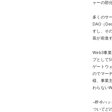
ャーの部
多くのサ
DAO（Dec
すし、そ
装が前進
Web3
プとしてS
ゲートウェ
のでマー
様、事業
わらない
–昨今ハッ
ついてど