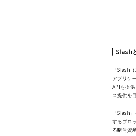
Slas
「Slas
アプリケ
APIを提
ス提供を
「Slas
するブロ
る暗号資産