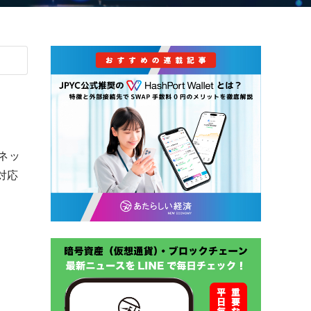
ンネッ
後対応