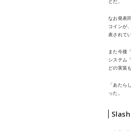
とだ。
なお発表
コインが、
表されて
また今後「
システム「
どの実装
「あたらし
った。
Sla