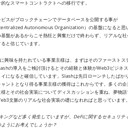
分的なスマートコントラクトへの移行です。
ービスがブロックチェーンでデータベースを公開する事が
entralized Autonomous Organization）の基盤になると
の基盤があるからこそ熱狂と興奮だけで終わらず、リアルな社
すると信じています。
事業に興味を持たれている事業主様は、まずはそのファーストス
lashの導入をご検討頂けるとその経験と体験がWeb3ビジネ
イになると確信しています。Slashは先日ローンチしたばか
チャントとなり得る事業主様の獲得はこれからです。多くの企
主様とその社会実装についてディスカッションを重ね、夢物語
Web3文脈のリアルな社会実装の礎になれればと思っています
キングなど多く発生していますが、DeFiに関するセキュリテ
のようにお考えでしょうか？