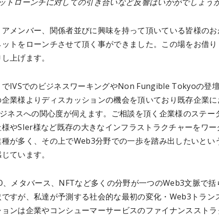
ネットローンチに対しての引き合いなど反響はいかがでしょう
コアメンバー、関係者並びに興味を持って頂いている皆様のお
ネットをローンチさせて頂く事ができました。この場をお借り
申し上げます。
IVSでのビジネスワーキングやNon Fungible Tokyoの登
の企業様よりディスカッションの機会を頂いており既存企業に
3ビジネスへの関心度が伺えます。ご相談を頂く企業様のステー
様やSIer様など既存の大きなインフラストラクチャーをワー
業種が多く、その上でWeb3分野での一歩を踏み出したいとい
感じています。
O、メタバース、NFTなど多くの分野が一つのWeb3文脈で括
状ですが、私達が予測する社会的な最初の変化・Web3トラン
ションは企業やコンシューマーサービスのファイナンスストラ