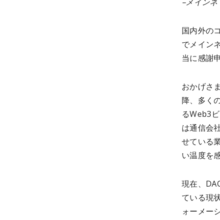
–メイン
国内外の
でメイン
当に感謝
おかげさまで
降、多く
るWeb
は通信会社
せている
い温度を
現在、DA
ている現
ォーメー