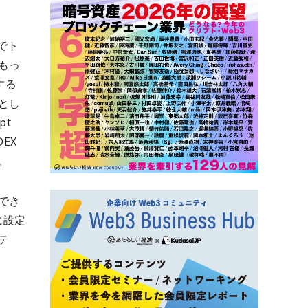
でト
もっ
する
とし
pt
EX
。
でき
に設定
テ