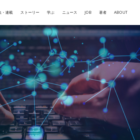
集・連載
ストーリー
学ぶ
ニュース
JOB
著者
ABOUT