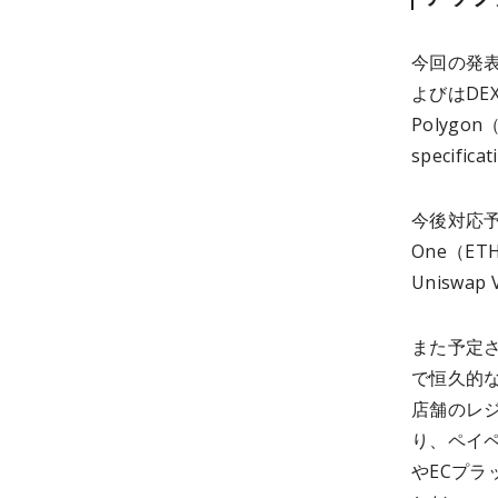
今回の発
よびはDEX
Polygon
specifi
今後対応予
One（ET
Uniswa
また予定
で恒久的な
店舗のレ
り、ペイペ
やECプ