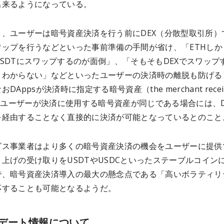
出来るようになっている。
り、ユーザーは暗号資産決済を行う前にDEX（分散型取引所）
ワップを行うなどといった事前準備の手間が省け、「ETHしか
SDTにスワップするのが面倒」、「そもそもDEXでスワップ
くわからない」などといったユーザーの決済時の離脱も防げる
DAppsが決済時に指定する暗号資産（the merchant recei
）とユーザーが決済に使用する暗号資産が同じである場合には、D
を経由することなく直接的に決済が可能となっているとのこと
ビス事業者はより多くの暗号資産決済の機会をユーザーに提供
上げの受け取りをUSDTやUSDCといったステーブルコイン
で、暗号資産決済導入の最大の懸念点である「高いボラティリ
応することも可能となるようだ。
デート情報について