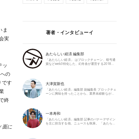
思いま
著者・インタビューイ
会実
あたらしい経済 編集部
「あたらしい経済」 はブロックチェーン、暗号通
貨などweb3特化した、幻冬舎が運営する2018…
テッ
スへの
りです
大津賀新也
「あたらしい経済」編集部 副編集長 ブロックチェ
業
ーンに興味を持ったことから、業界未経験なが…
で終
。
一本寿和
「あたらしい経済」編集部 記事のバナーデザイン
を主に担当する他、ニュースも執筆。 「あたら…
ィ面に