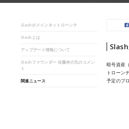
Slashがメインネットローンチ
Slashとは
Sla
アップデート情報について
Slashファウンダー 佐藤伸介氏のコメン
暗号資産（
ト
トローンチを
予定のブ
関連ニュース