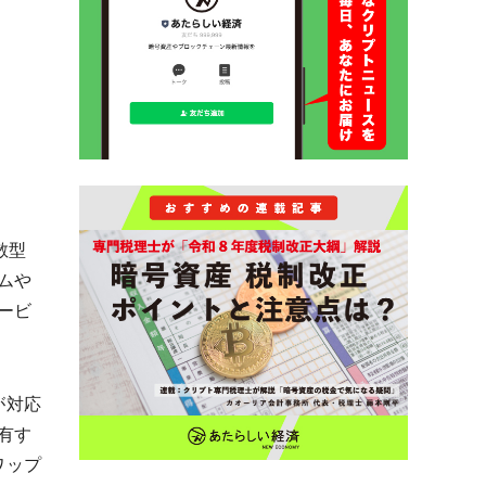
散型
ムや
サービ
が対応
有す
ワップ