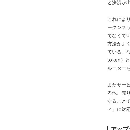
と決済が
これによ
ークンス
てなくてU
方法がよ
ている。なお
token
ルーター
またサー
る他、売り
すること
ィ」に対
アップ