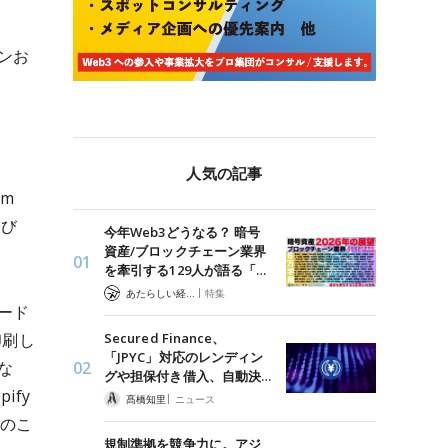
ンお
人気の記事
um
よび
今年Web3どうなる？ 暗号
資産/ブロックチェーン業界
を牽引する129人が語る「…
|
あたらしい経済 編集部
特集
ード
Secured Finance、
印刷し
「JPYC」対応のレンディン
な
グや担保付き借入、自動決…
ify
|
髙橋知里
ニュース
とのこ
規制準拠を競争力に。アジ