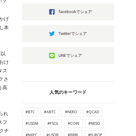
か？
facebookでシェア
かげ
し本
Twitterでシェア
壇以
LINEでシェア
おけ
タス
クさ
う高
人気のキーワード
#BTC
#ABTC
#NERO
#QCAD
られ
スフ
#USDM
#PSOL
#COIN
#NESO
クチ
#NXPC
#USDB
#BBRL
#EUROP