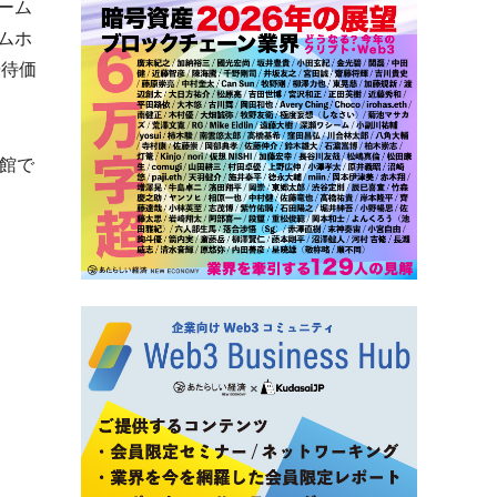
ーム
ムホ
優待価
館で