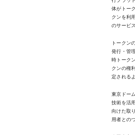
行プラット
体がトーク
クンを利用
のサービ
トークンの
発行・管理
時トーク
クンの権利
定される
東京ドー
技術を活
向けた取
用者との