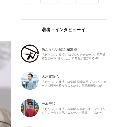
著者・インタビューイ
あたらしい経済 編集部
「あたらしい経済」 はブロックチェーン、暗号通
貨などweb3特化した、幻冬舎が運営する2018…
大津賀新也
「あたらしい経済」編集部 副編集長 ブロックチェ
ーンに興味を持ったことから、業界未経験なが…
一本寿和
「あたらしい経済」編集部 記事のバナーデザイン
を主に担当する他、ニュースも執筆。 「あたら…