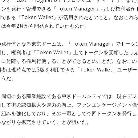
フォームの「Progmat UT（プログマユーティー）」、また
ンを発行・管理できる「Token Manager」および権利者が
できる「Token Wallet」が活用されたとのこと。なおこれ
スは今年2月から開発されていたものだ。
発行体となる東京ドームは、「Token Manager」でトーク
し、権利者は「Token Wallet」上でトークンを受領したう
ンに付随する権利行使することができるとのことだ。
なおこの
者は現時点ではβ版を利用できる「Token Wallet」ユーザ
ようだ。
ム周辺にある商業施設である東京ドームシティでは、現在デジ
用して街の認知拡大や魅力の向上、ファンエンゲージメント強
り組みを強化しており、その一環として今回トークンを発行し
つながりを拡充させていくことが狙いだ。