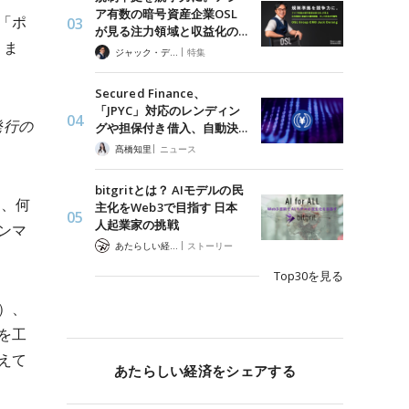
ア有数の暗号資産企業OSL
「ポ
が見る注力領域と収益化の…
りま
|
ジャック・デロン（Jack Derong）
特集
Secured Finance、
「JPYC」対応のレンディン
発行の
グや担保付き借入、自動決…
|
髙橋知里
ニュース
bitgritとは？ AIモデルの民
く、何
主化をWeb3で目指す 日本
人起業家の挑戦
ンマ
|
あたらしい経済 編集部
ストーリー
Top30を見る
）、
を工
えて
あたらしい経済をシェアする