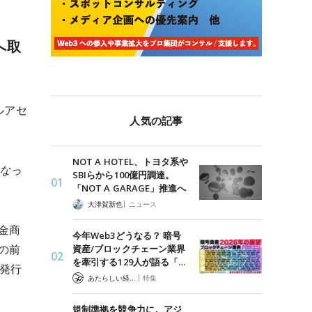
へ取
ルアセ
人気の記事
NOT A HOTEL、トヨタ系や
なっ
SBIらから100億円調達。
「NOT A GARAGE」推進へ
|
大津賀新也
ニュース
金商
今年Web3どうなる？ 暗号
の前
資産/ブロックチェーン業界
を牽引する129人が語る「…
発行
|
あたらしい経済 編集部
特集
規制準拠を競争力に。アジ