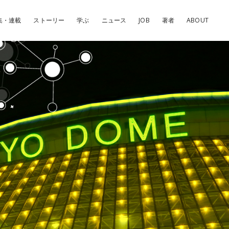
集・連載
ストーリー
学ぶ
ニュース
JOB
著者
ABOUT