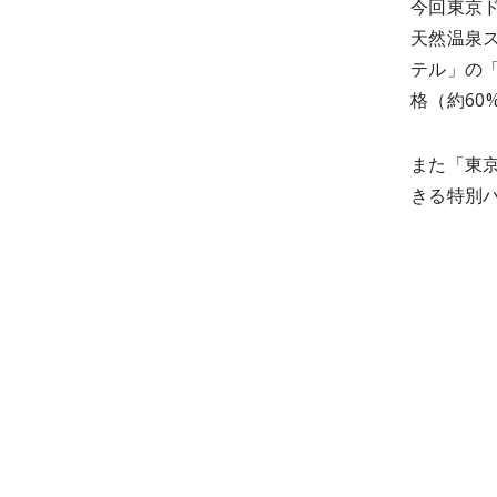
今回東京
天然温泉
テル」の
格（約60
また「東
きる特別