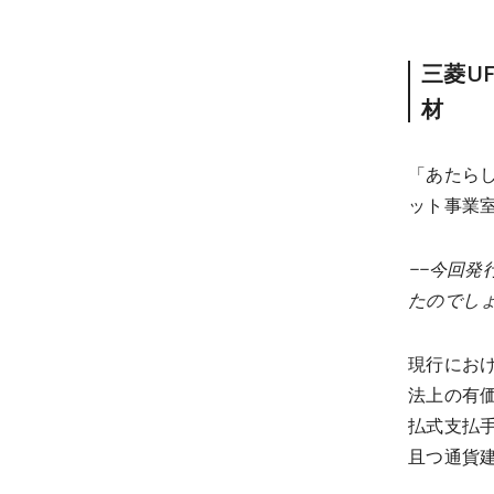
三菱U
材
「あたら
ット事業
−−今回
たのでし
現行にお
法上の有
払式支払
且つ通貨