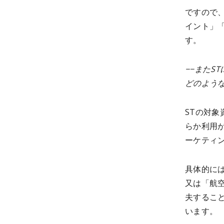
ですので
イント」
す。
−−またS
どのよう
STの対
らか利用
ーケティ
具体的に
又は「航
夫するこ
います。