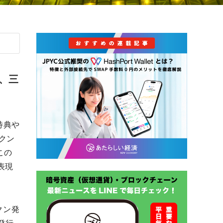
、三
特典や
クン
この
表現
クン発