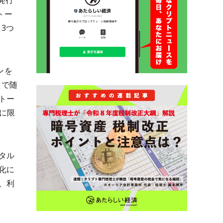
発行
トー
ら3つ
ンを
えで随
トー
ーに限
タル
化に
、利