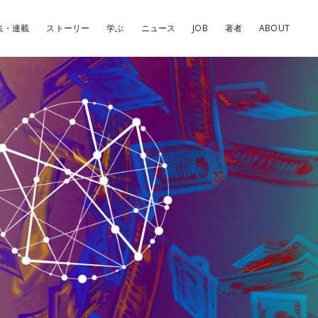
集・連載
ストーリー
学ぶ
ニュース
JOB
著者
ABOUT