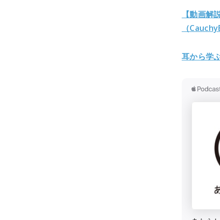
【動画解説
（Cauch
耳から学ぶ「