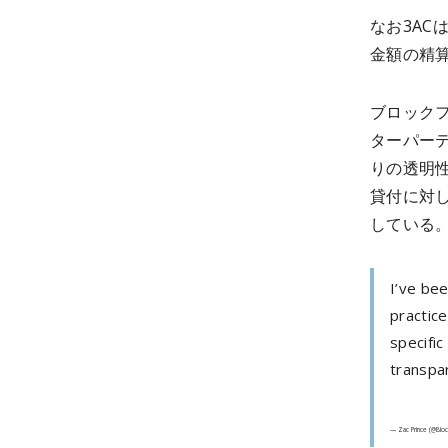
なお3AC
金額の精
ブロックフ
ターパー
りの透明
貸付に対
している
I’ve bee
practice
specifi
transpar
— Zac Prince (@Blo