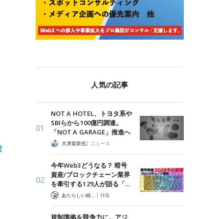
人気の記事
NOT A HOTEL、トヨタ系や
SBIらから100億円調達。
「NOT A GARAGE」推進へ
|
大津賀新也
ニュース
け
今年Web3どうなる？ 暗号
資産/ブロックチェーン業界
を牽引する129人が語る「…
|
あたらしい経済 編集部
特集
規制準拠を競争力に。アジ