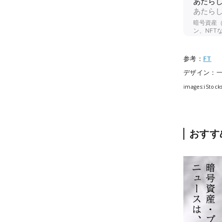
参考：
FT
デザイン：
images:iStock
おすす