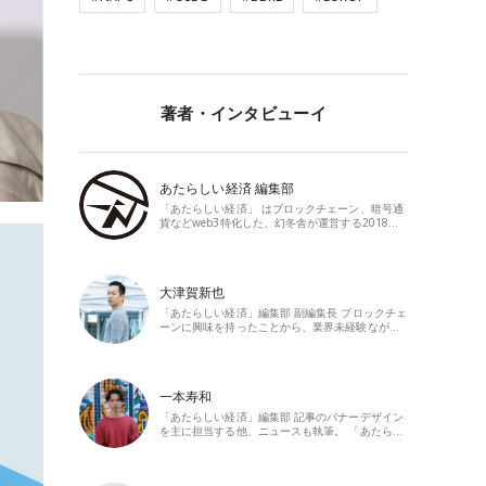
著者・インタビューイ
あたらしい経済 編集部
「あたらしい経済」 はブロックチェーン、暗号通
貨などweb3特化した、幻冬舎が運営する2018…
大津賀新也
「あたらしい経済」編集部 副編集長 ブロックチェ
ーンに興味を持ったことから、業界未経験なが…
一本寿和
「あたらしい経済」編集部 記事のバナーデザイン
を主に担当する他、ニュースも執筆。 「あたら…