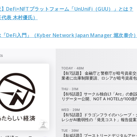
】DeFi×NFTプラットフォーム「UnUniFi（GUU）」とは？
yE代表 木村優氏）
DeFi入門」（Kyber N
etwork Japan Manager 堀次泰介