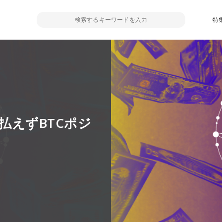
特
金払えずBTCポジ