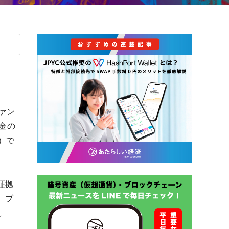
ァン
資金の
）で
証拠
、ブ
。