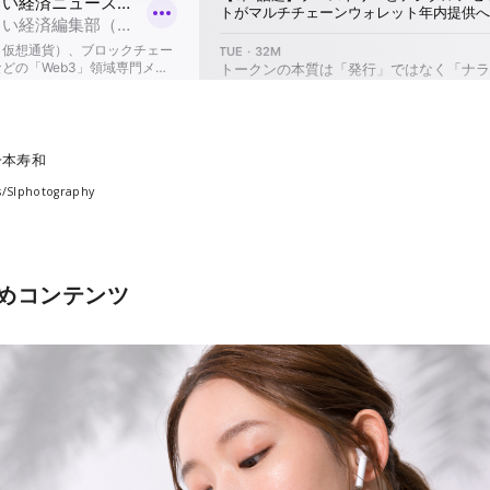
一本寿和
s/
SIphotography
めコンテンツ