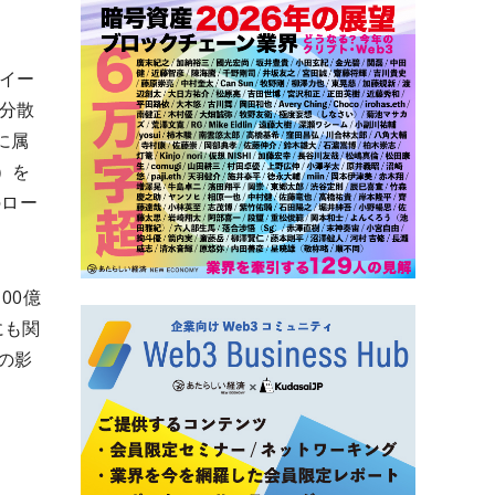
やイー
（分散
に属
H）を
のロー
00億
にも関
の影