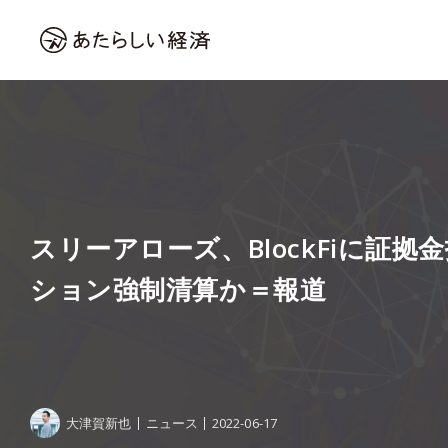
スリーアローズ、BlockFiに証拠
ション強制清算か＝報道
大津賀新也
ニュース
2022-06-17