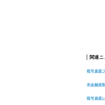
関連ニ
暗号資産
米金融規制
暗号資産レ