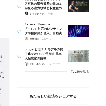
ア有数の暗号資産企業OSL
が見る注力領域と収益化の…
|
ジャック・デロン（Jack Derong）
特集
Secured Finance、
）
「JPYC」対応のレンディン
グや担保付き借入、自動決…
|
髙橋知里
ニュース
bitgritとは？ AIモデルの民
主化をWeb3で目指す 日本
人起業家の挑戦
|
あたらしい経済 編集部
ストーリー
Top30を見る
あたらしい経済をシェアする