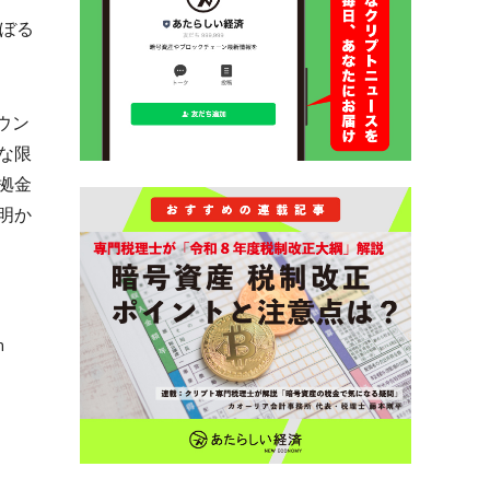
のぼる
ウン
な限
拠金
明か
n