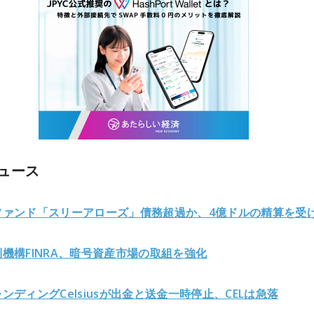
ュース
ファンド「スリーアローズ」債務超過か、4億ドルの精算を受
機構FINRA、暗号資産市場の取組を強化
ンディングCelsiusが出金と送金一時停止、CELは急落