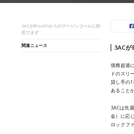
3ACがBlockFiからのマージンコールに対
応できず
関連ニュース
3AC
債務超過
ドのスリーア
貸し手の1
あること
3ACは
金）に応
ロックフ