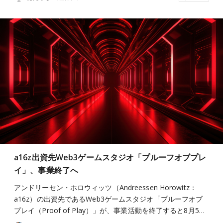
a16z出資先Web3ゲームスタジオ「プルーフオブプレ
イ」、事業終了へ
アンドリーセン・ホロウィッツ（Andreessen Horowitz：
a16z）の出資先であるWeb3ゲームスタジオ「プルーフオブ
プレイ（Proof of Play）」が、事業活動を終了すると8月5…