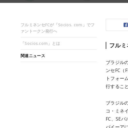
フルミネンセFCが「Socios. com」でフ
ァントークン発行へ
「Socios.com」とは
フルミ
関連ニュース
ブラジル
ンセFC（F
トフォーム
行すること
ブラジル
コ・ミネ
FC、SE
バイーア