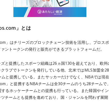
ios.com」とは
os.com」はチリーズのブロックチェーン技術を活用し、プロス
ファントークンの発行と販売ができるプラットフォームだ。
ズと提携したスポーツ組織は26ヵ国130を超えており、欧州
クラブでトークンを発行している他、北米ではMLS加盟全2
ームと提携している。またサッカーだけでなく、NBAでは現
os.com」と提携するNBAチームは全30チームのうち28チームで
加盟するホッケーチームとの提携も行っている。また韓国やイン
ーツチームとも提携を進めており、国・ジャンルを問わず展開