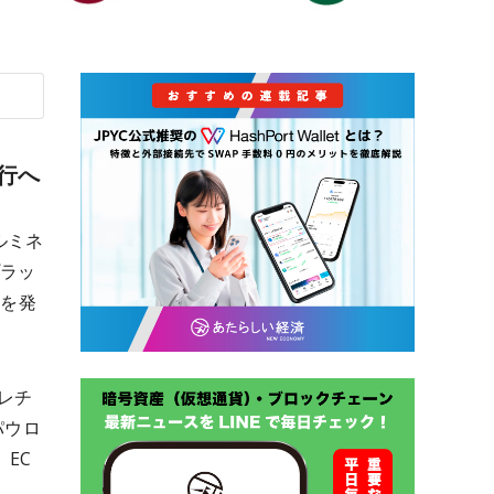
発行へ
ルミネ
プラッ
ンを発
レチ
パウロ
EC