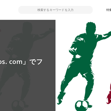
特
s. com」でフ