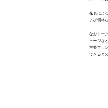
発表による
よび価格
なおトーク
ャージな
主要ブラ
できると