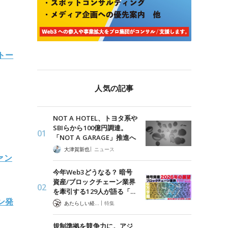
トー
人気の記事
NOT A HOTEL、トヨタ系や
SBIらから100億円調達。
「NOT A GARAGE」推進へ
|
大津賀新也
ニュース
ァン
今年Web3どうなる？ 暗号
資産/ブロックチェーン業界
を牽引する129人が語る「…
ン発
|
あたらしい経済 編集部
特集
規制準拠を競争力に。アジ