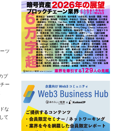
ポーツ
のプ
8チー
在
、
ドな
して