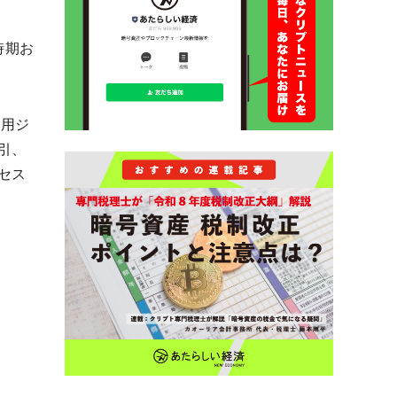
時期お
着用ジ
引、
セス