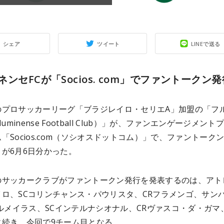
シェア
ツイート
LINEで送る
ネンセFCが「Socios. com」でファントークン
のプロサッカーリーグ「ブラジレイロ・セリエA」加盟の「フ
luminense Football Club）」が、ファンエンゲージメント
「Socios.com（ソシオスドットコム）」で、ファントーク
が6月6日分かった。
のサッカークラブがファントークン発行を発表するのは、アト
イロ、SCコリンチャンス・パウリスタ、CRフラメンゴ、サン
パルメイラス、SCインテルナシオナル、CRヴァスコ・ダ・ガマ、
に続き、今回で9チーム目となる。