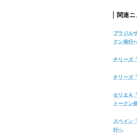
関連ニ
ブラジルサ
クン発行
チリーズ「S
チリーズ「
セリエＡ「
トークン
スペイン「
行へ