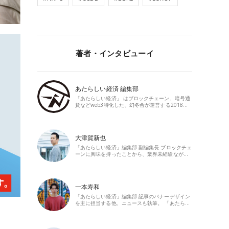
著者・インタビューイ
あたらしい経済 編集部
「あたらしい経済」 はブロックチェーン、暗号通
貨などweb3特化した、幻冬舎が運営する2018…
大津賀新也
「あたらしい経済」編集部 副編集長 ブロックチェ
ーンに興味を持ったことから、業界未経験なが…
一本寿和
「あたらしい経済」編集部 記事のバナーデザイン
を主に担当する他、ニュースも執筆。 「あたら…