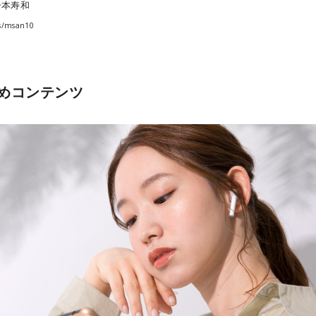
一本寿和
s/msan10
めコンテンツ