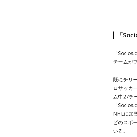
「Soc
「Soci
チームが
既にチリー
ロサッカー
ム中27チ
「Soci
NHLに
どのスポ
いる。