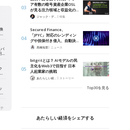
ア有数の暗号資産企業OSL
が見る注力領域と収益化の…
|
ジャック・デロン（Jack Derong）
特集
Secured Finance、
「JPYC」対応のレンディン
グや担保付き借入、自動決…
|
髙橋知里
ニュース
bitgritとは？ AIモデルの民
主化をWeb3で目指す 日本
人起業家の挑戦
|
あたらしい経済 編集部
ストーリー
Top30を見る
あたらしい経済をシェアする