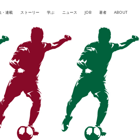
集・連載
ストーリー
学ぶ
ニュース
JOB
著者
ABOUT