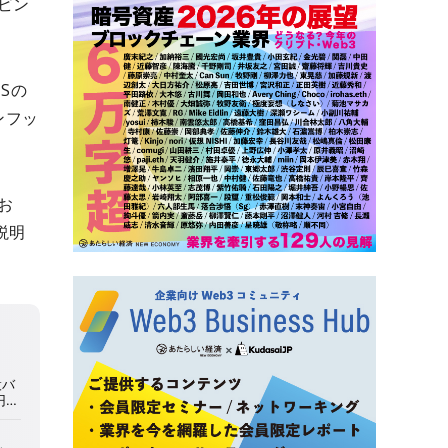
ビン
Sの
ンフッ
お
説明