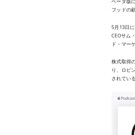
ベータ版
フッドの
5月13日
CEOサム
ド・マーケ
株式取得
り、ロビ
されてい