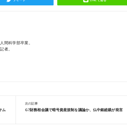
学人間科学部卒業。
・記者。
次の記事
サム
G7財務相会議で暗号資産規制を議論か、仏中銀総裁が発言
）