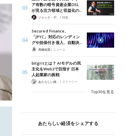
ア有数の暗号資産企業OSL
が見る注力領域と収益化の…
|
ジャック・デロン（Jack Derong）
特集
Secured Finance、
「JPYC」対応のレンディン
グや担保付き借入、自動決…
|
髙橋知里
ニュース
bitgritとは？ AIモデルの民
主化をWeb3で目指す 日本
人起業家の挑戦
|
あたらしい経済 編集部
ストーリー
Top30を見る
あたらしい経済をシェアする