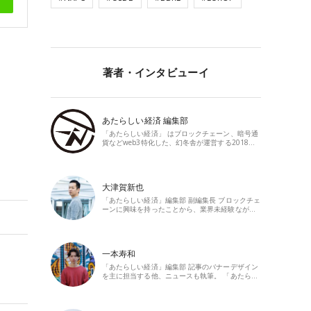
著者・インタビューイ
あたらしい経済 編集部
「あたらしい経済」 はブロックチェーン、暗号通
貨などweb3特化した、幻冬舎が運営する2018…
大津賀新也
「あたらしい経済」編集部 副編集長 ブロックチェ
ーンに興味を持ったことから、業界未経験なが…
一本寿和
「あたらしい経済」編集部 記事のバナーデザイン
を主に担当する他、ニュースも執筆。 「あたら…