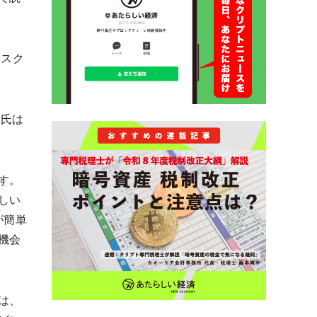
マスク
）氏は
す。
しい
が簡単
機会
は、