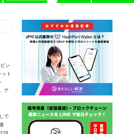
ロビン
レット
ト
、ア
しで
接
で説