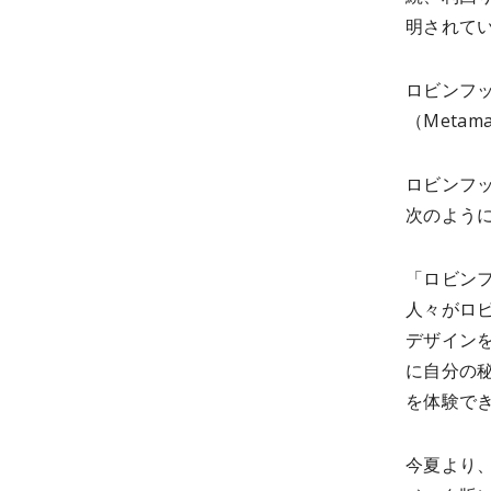
明されて
ロビンフッ
（Meta
ロビンフッ
次のよう
「ロビン
人々がロ
デザイン
に自分の
を体験で
今夏より