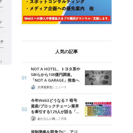
人気の記事
NOT A HOTEL、トヨタ系や
SBIらから100億円調達。
「NOT A GARAGE」推進へ
|
大津賀新也
ニュース
今年Web3どうなる？ 暗号
資産/ブロックチェーン業界
を牽引する129人が語る「…
|
あたらしい経済 編集部
特集
規制準拠を競争力に。アジ