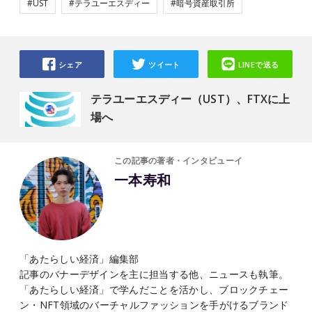
#UST
#テラユーエスディー
#暗号資産取引所
シェア
ツイート
LINEで送る
テラユーエスディー（UST）、FTXに上
場へ
この記事の著者・インタビューイ
一本寿和
「あたらしい経済」編集部
記事のバナーデザインを主に担当する他、ニュースも執筆。
「あたらしい経済」で学んだことを活かし、ブロックチェー
ン・NFT領域のバーチャルファッションを手がけるブランド