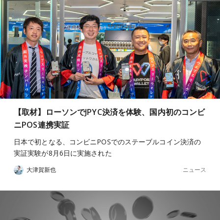
【取材】ローソンでJPYC決済を体験、国内初のコンビ
ニPOS連携実証
日本で初となる、コンビニPOSでのステーブルコイン決済の
実証実験が8月6日に実施された
ニュース
大津賀新也