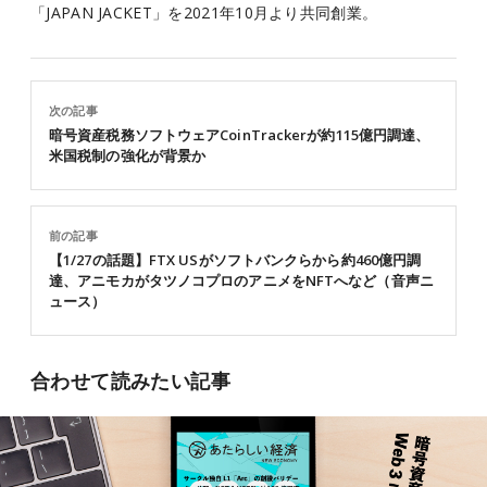
「JAPAN JACKET」を2021年10月より共同創業。
次の記事
暗号資産税務ソフトウェアCoinTrackerが約115億円調達、
米国税制の強化が背景か
前の記事
【1/27の話題】FTX USがソフトバンクらから約460億円調
達、アニモカがタツノコプロのアニメをNFTへなど（音声ニ
ュース）
合わせて読みたい記事