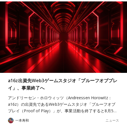
a16z出資先Web3ゲームスタジオ「プルーフオブプレ
イ」、事業終了へ
アンドリーセン・ホロウィッツ（Andreessen Horowitz：
a16z）の出資先であるWeb3ゲームスタジオ「プルーフオブ
プレイ（Proof of Play）」が、事業活動を終了すると8月5…
ニュース
一本寿和