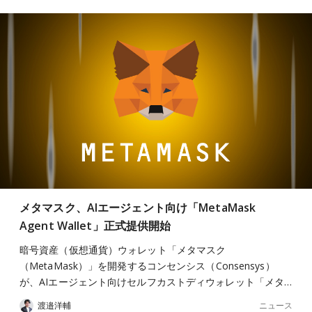
メタマスク、AIエージェント向け「MetaMask
Agent Wallet」正式提供開始
暗号資産（仮想通貨）ウォレット「メタマスク
（MetaMask）」を開発するコンセンシス（Consensys）
が、AIエージェント向けセルフカストディウォレット「メタ…
ニュース
渡邉洋輔