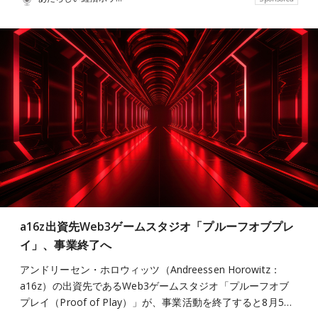
a16z出資先Web3ゲームスタジオ「プルーフオブプレ
イ」、事業終了へ
アンドリーセン・ホロウィッツ（Andreessen Horowitz：
a16z）の出資先であるWeb3ゲームスタジオ「プルーフオブ
プレイ（Proof of Play）」が、事業活動を終了すると8月5…