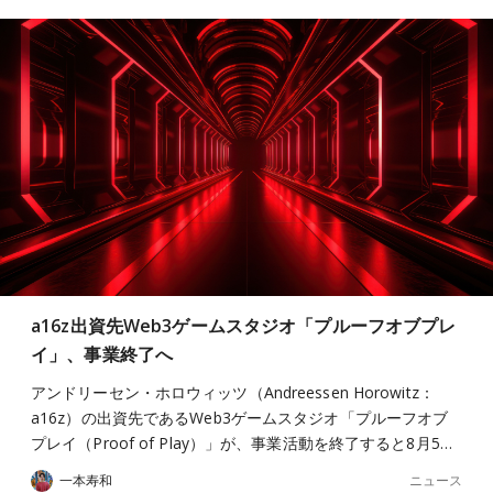
a16z出資先Web3ゲームスタジオ「プルーフオブプレ
イ」、事業終了へ
アンドリーセン・ホロウィッツ（Andreessen Horowitz：
a16z）の出資先であるWeb3ゲームスタジオ「プルーフオブ
プレイ（Proof of Play）」が、事業活動を終了すると8月5…
ニュース
一本寿和