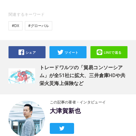
関連するキーワード
#DX
#グローバル
シェア
ツイート
LINEで送る
トレードワルツの「貿易コンソーシア
ム」が全51社に拡大、三井倉庫HDや共
栄火災海上保険など
この記事の著者・インタビューイ
大津賀新也