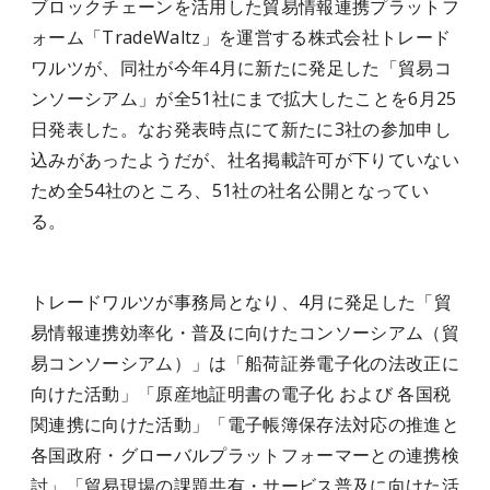
ブロックチェーンを活用した貿易情報連携プラットフ
ォーム「TradeWaltz」を運営する株式会社トレード
ワルツが、同社が今年4月に新たに発足した「貿易コ
ンソーシアム」が全51社にまで拡大したことを6月25
日発表した。なお発表時点にて新たに3社の参加申し
込みがあったようだが、社名掲載許可が下りていない
ため全54社のところ、51社の社名公開となってい
る。
トレードワルツが事務局となり、4月に発足した「貿
易情報連携効率化・普及に向けたコンソーシアム（貿
易コンソーシアム）」は「船荷証券電子化の法改正に
向けた活動」「原産地証明書の電子化 および 各国税
関連携に向けた活動」「電子帳簿保存法対応の推進と
各国政府・グローバルプラットフォーマーとの連携検
討」「貿易現場の課題共有・サービス普及に向けた活