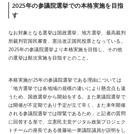
2025年の参議院選挙での本格実施を目指
す
なお対象となる選挙は国政選挙、地方選挙、最高裁判
所裁判官国民審査、憲法改正国民投票となっている。
2025年の参議院選挙より本格実施を目指し、その他
の選挙は順次実施を目指すとのこと。
本格実施が25年の参議院選挙である理由については
「地方選挙では各地域の規模の違いにより懸念点も違
うため、国政選挙から開始をする。また衆議院選挙で
は開催が不定期であり予定が立て辛く、また来年開催
される参議院選挙では喫緊であるため」と記者の質問
に回答する形で、立憲民主党デジタル政策プロジェク
トチームの座長である後藤祐一衆議院議員が説明をし