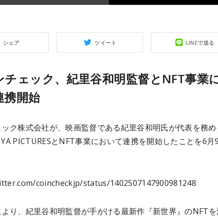
シェア
ツイート
LINEで送る
ンチェック、紀里谷和明監督とNFT事業
連携開始
ェック株式会社が、映画監督である紀里谷和明氏が代表を務め
RIYA PICTURESとNFT事業において連携を開始したことを6月
witter.com/coincheckjp/status/1402507147900981248
により、紀里谷和明監督が手がける最新作『新世界』のNFTを