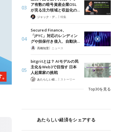
ア有数の暗号資産企業OSL
が見る注力領域と収益化の…
|
ジャック・デロン（Jack Derong）
特集
Secured Finance、
「JPYC」対応のレンディン
グや担保付き借入、自動決…
|
髙橋知里
ニュース
bitgritとは？ AIモデルの民
主化をWeb3で目指す 日本
人起業家の挑戦
|
あたらしい経済 編集部
ストーリー
Top30を見る
あたらしい経済をシェアする