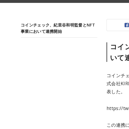
コインチェック、紀里谷和明監督とNFT
事業において連携開始
コイ
いて
コインチ
式会社KI
表した。
https://t
この連携