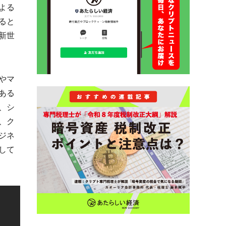
よる
ると
新世
やマ
ある
、シ
、ク
ジネ
して