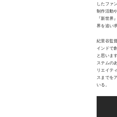
したファ
制作活動
『新世界
界を追い
紀里谷監
インドで
と思いま
ステムの
リエイテ
スまでを
いる。