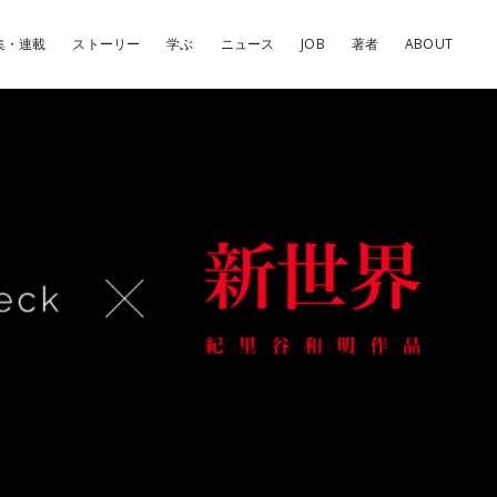
集・連載
ストーリー
学ぶ
ニュース
JOB
著者
ABOUT