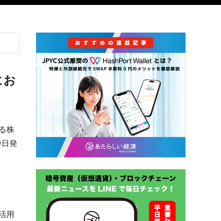
にお
る株
9日発
活用