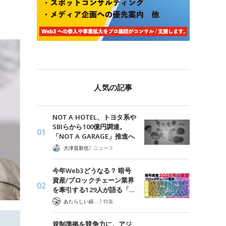
人気の記事
NOT A HOTEL、トヨタ系や
SBIらから100億円調達。
「NOT A GARAGE」推進へ
|
大津賀新也
ニュース
今年Web3どうなる？ 暗号
資産/ブロックチェーン業界
を牽引する129人が語る「…
|
あたらしい経済 編集部
特集
規制準拠を競争力に。アジ