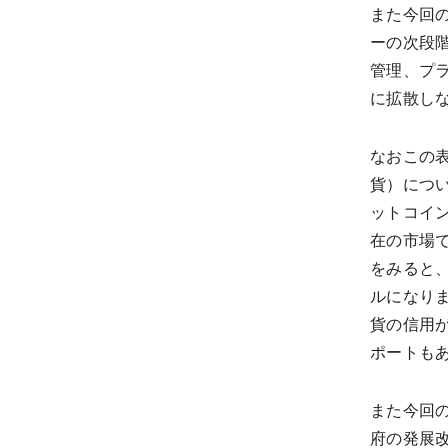
また今回
ーの次段
管理、プ
に拡散し
なおこの
貨）につ
ットコイ
在の市場
をみると
ルになり
貨の信用
ポートも
また今回
府の発展