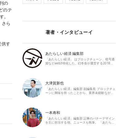
創刊の
どのテ
ます。
。さら
著者・インタビューイ
提供す
あたらしい経済 編集部
「あたらしい経済」 はブロックチェーン、暗号通
貨などweb3特化した、幻冬舎が運営する2018…
大津賀新也
「あたらしい経済」編集部 副編集長 ブロックチェ
ーンに興味を持ったことから、業界未経験なが…
一本寿和
「あたらしい経済」編集部 記事のバナーデザイン
を主に担当する他、ニュースも執筆。 「あたら…