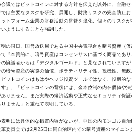
の会議ではビットコインに対する方針を伝えた以外に、金融セ
階では主要なタスクを研究、展開し、財務リスクの完全防止お
ラットフォーム企業の財務活動の監督を強化、個々のリスクが
ないようにすることを強調した。
表明の同日、国営放送局である中国中央電視台も暗号資産（仮
いて『本質的に、暗号資産はコンセンサスに基づく商品であり
ンの擁護者からは「デジタルゴールド」と見なされていますが
での暗号資産の実際の価値、ボラティリティ性、投機性、無政
、ビットコインはもはやヘッジ投資ツールではなく、投機的な
ます』、「ビットコインの背後には、金本位制の内在価値や法
がありません。また実際の経済活動や正式なセキュリティ保証
ありません」と重ねて表明している。
の表明には具体的な措置内容がないが、中国の内モンゴル自治
改革委員会では2月25日に同自治区内での暗号資産のマイニン