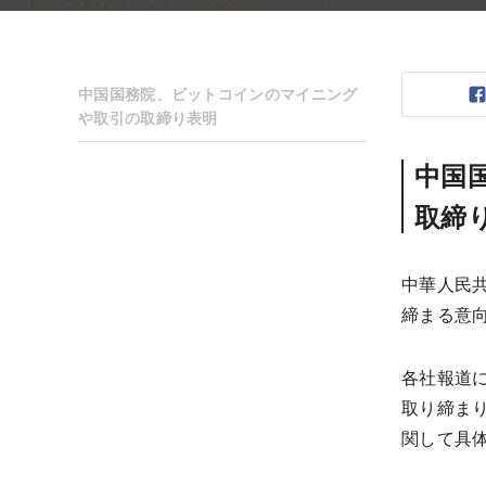
中国国務院、ビットコインのマイニング
や取引の取締り表明
中国
取締
中華人民
締まる意向
各社報道
取り締ま
関して具