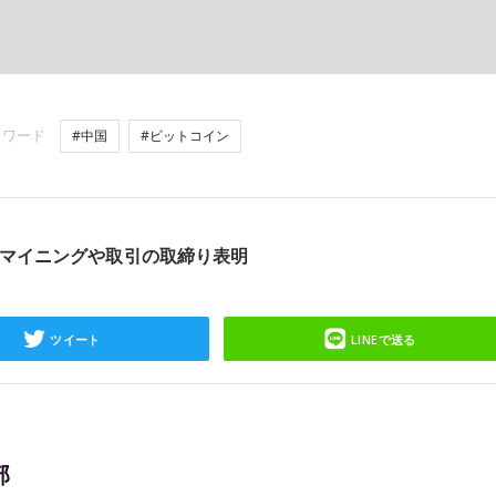
ーワード
#中国
#ビットコイン
マイニングや取引の取締り表明
ツイート
LINEで送る
部