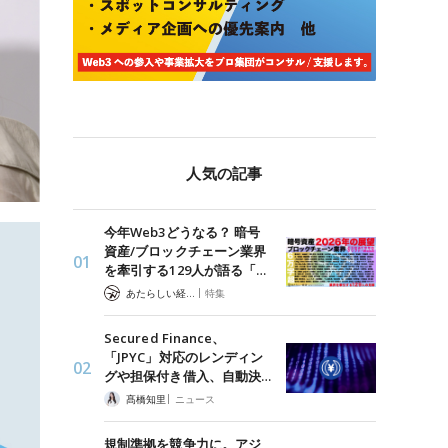
人気の記事
今年Web3どうなる？ 暗号
資産/ブロックチェーン業界
を牽引する129人が語る「…
|
あたらしい経済 編集部
特集
Secured Finance、
「JPYC」対応のレンディン
グや担保付き借入、自動決…
|
髙橋知里
ニュース
規制準拠を競争力に。アジ