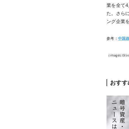
業を全て
た。さら
ング企業
参考：
中国
（images:iSto
おすす