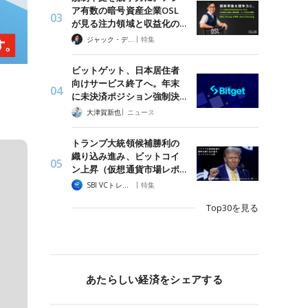
ア有数の暗号資産企業OSL
が見る注力領域と収益化の…
|
ジャック・デロン（Jack Derong）
特集
ビットゲット、日本居住者
向けサービス終了へ。年末
に未決済ポジション強制決…
|
大津賀新也
ニュース
トランプ大統領候補勝利の
織り込み進み、ビットコイ
ン上昇（仮想通貨市場レポ…
|
SBI VCトレード
特集
Top30を見る
あたらしい経済をシェアする