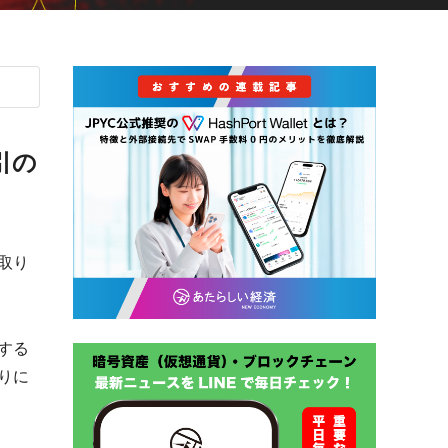
引の
取り
。
する
りに