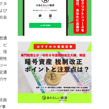
クタ
よび
社会
想通
、ビ
、現
府性
ツー
定通
のサ
区政
グ事