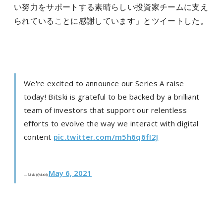
い努力をサポートする素晴らしい投資家チームに支え
られていることに感謝しています」とツイートした。
We're excited to announce our Series A raise
today! Bitski is grateful to be backed by a brilliant
team of investors that support our relentless
efforts to evolve the way we interact with digital
content
pic.twitter.com/m5h6q6fI2J
May 6, 2021
— Bitski (@bitski)