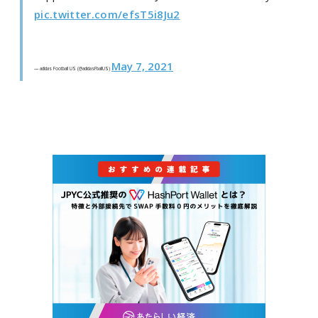
pic.twitter.com/efsT5i8Ju2
May 7, 2021
— adidas Football US (@adidasFballUS)