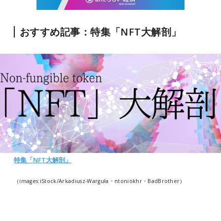
おすすめ記事：特集「NFT大解剖」
特集「NFT大解剖」
（images:iStock/Arkadiusz-Warguła・ntoniokhr・BadBrother）