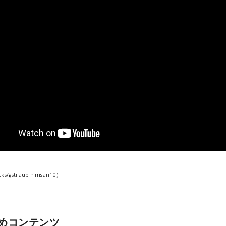
cks/gstraub・msan10）
めコンテンツ