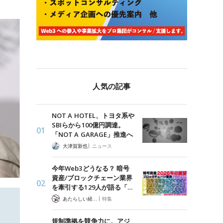
人気の記事
NOT A HOTEL、トヨタ系や
SBIらから100億円調達。
「NOT A GARAGE」推進へ
|
大津賀新也
ニュース
今年Web3どうなる？ 暗号
資産/ブロックチェーン業界
を牽引する129人が語る「…
|
あたらしい経済 編集部
特集
規制準拠を競争力に。アジ