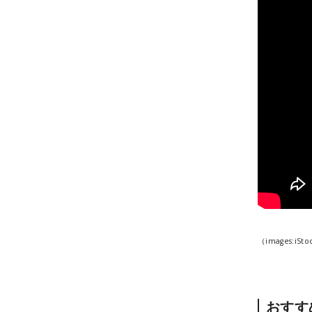
（images:iSto
おすす