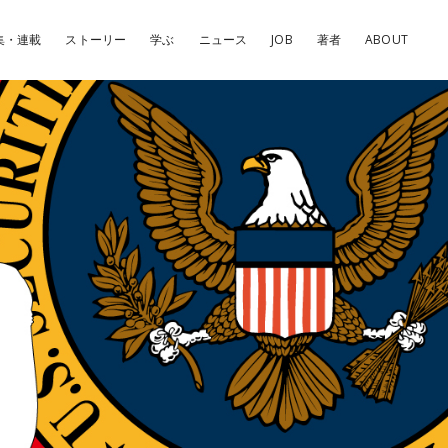
集・連載
ストーリー
学ぶ
ニュース
JOB
著者
ABOUT