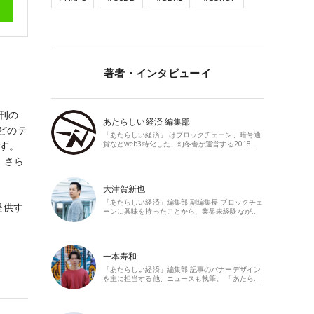
著者・インタビューイ
創刊の
あたらしい経済 編集部
どのテ
「あたらしい経済」 はブロックチェーン、暗号通
貨などweb3特化した、幻冬舎が運営する2018…
ます。
。さら
大津賀新也
「あたらしい経済」編集部 副編集長 ブロックチェ
提供す
ーンに興味を持ったことから、業界未経験なが…
一本寿和
「あたらしい経済」編集部 記事のバナーデザイン
を主に担当する他、ニュースも執筆。 「あたら…