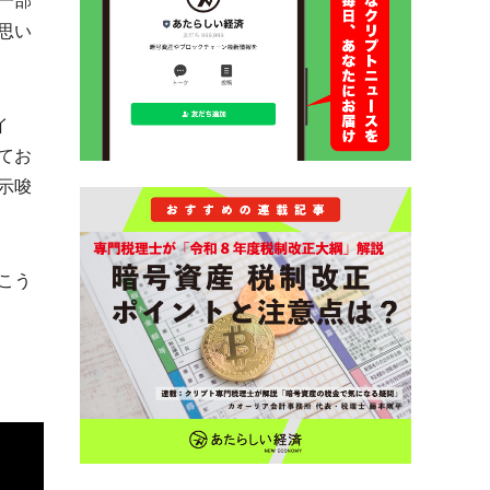
一部
思い
イ
てお
示唆
こう