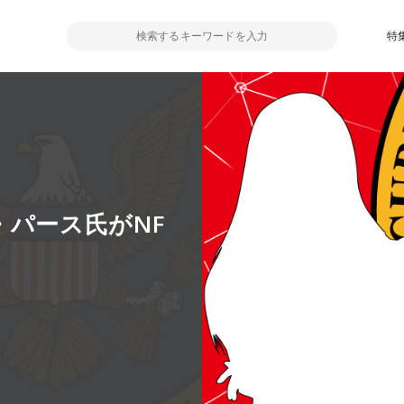
特
・パース氏がNF