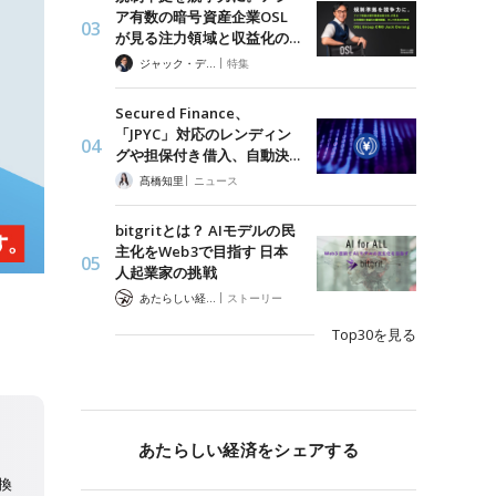
ア有数の暗号資産企業OSL
が見る注力領域と収益化の…
|
ジャック・デロン（Jack Derong）
特集
Secured Finance、
「JPYC」対応のレンディン
グや担保付き借入、自動決…
|
髙橋知里
ニュース
bitgritとは？ AIモデルの民
主化をWeb3で目指す 日本
人起業家の挑戦
|
あたらしい経済 編集部
ストーリー
Top30を見る
あたらしい経済をシェアする