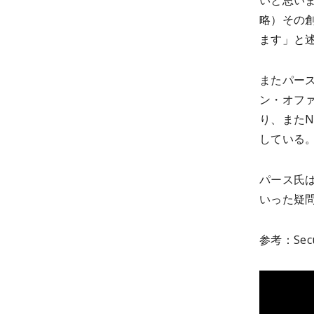
いと思い
略）その
ます」と
またパース
ン・オフ
り、また
している
パース氏
いった疑
参考
：Sec