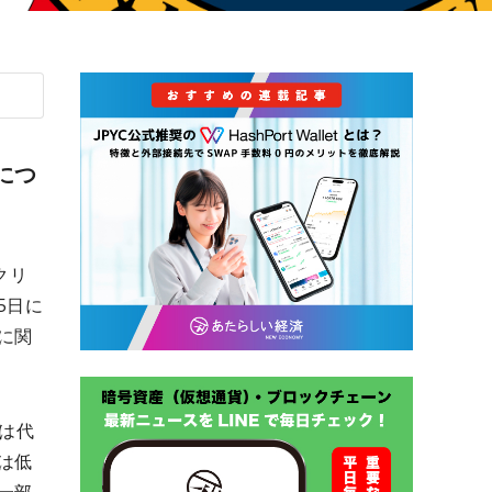
につ
クリ
5日に
に関
Tは代
は低