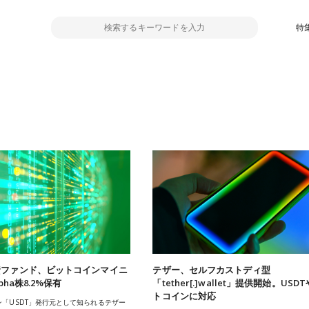
特
資ファンド、ビットコインマイニ
テザー、セルフカストディ型
pha株8.2%保有
「tether[.]wallet」提供開始。USD
トコインに対応
「USDT」発行元として知られるテザー