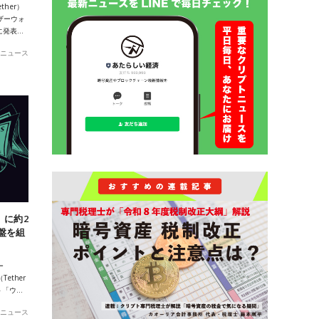
her）
ザーウォ
日に発表…
ニュース
」に約2
盤を組
ー
ether
ト「ウ…
ニュース