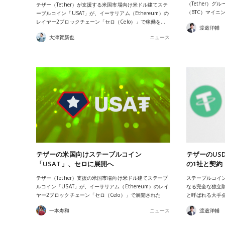
（Tether）
テザー（Tether）が支援する米国市場向け米ドル建てステ
（BTC）マイニ
ーブルコイン「USAT」が、イーサリアム（Ethereum）の
レイヤー2ブロックチェーン「セロ（Celo）」で稼働を…
渡邉洋輔
大津賀新也
ニュース
テザーの米国向けステーブルコイン
テザーのUS
「USAT」、セロに展開へ
の1社と契約
テザー（Tether）支援の米国市場向け米ドル建てステーブ
ステーブルコイン
ルコイン「USAT」が、イーサリアム（Ethereum）のレイ
なる完全な独立
ヤー2ブロックチェーン「セロ（Celo）」で展開された
と呼ばれる大手
一本寿和
ニュース
渡邉洋輔