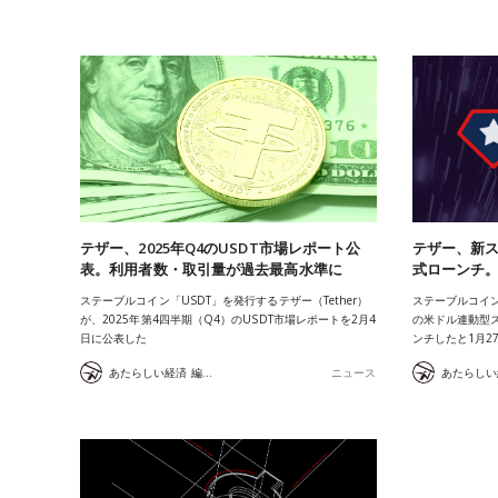
テザー、2025年Q4のUSDT市場レポート公
テザー、新ス
表。利用者数・取引量が過去最高水準に
式ローンチ。
ステーブルコイン「USDT」を発行するテザー（Tether）
ステーブルコイン
が、2025年第4四半期（Q4）のUSDT市場レポートを2月4
の米ドル連動型ス
日に公表した
ンチしたと1月2
あたらしい経済 編集部
ニュース