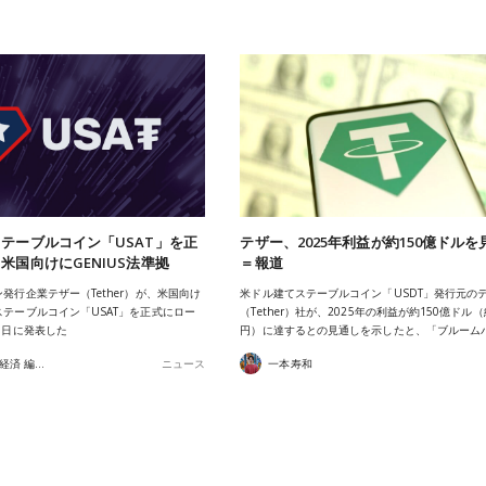
テーブルコイン「USAT」を正
テザー、2025年利益が約150億ドルを
米国向けにGENIUS法準拠
＝報道
発行企業テザー（Tether）が、米国向け
米ドル建てステーブルコイン「USDT」発行元の
テーブルコイン「USAT」を正式にロー
（Tether）社が、2025年の利益が約150億ドル（
7日に発表した
円）に達するとの見通しを示したと、「ブルーム
あたらしい経済 編集部
ニュース
一本寿和