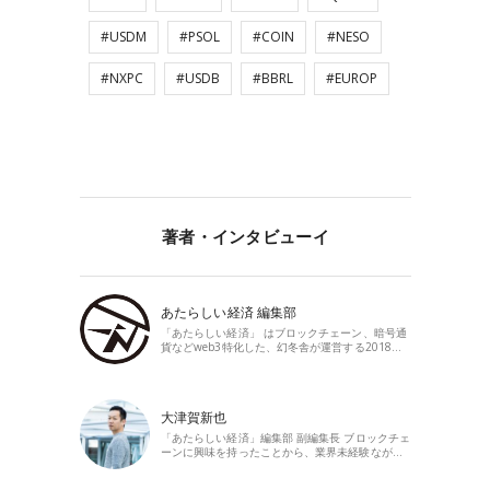
#USDM
#PSOL
#COIN
#NESO
#NXPC
#USDB
#BBRL
#EUROP
著者・インタビューイ
あたらしい経済 編集部
「あたらしい経済」 はブロックチェーン、暗号通
貨などweb3特化した、幻冬舎が運営する2018…
大津賀新也
「あたらしい経済」編集部 副編集長 ブロックチェ
ーンに興味を持ったことから、業界未経験なが…