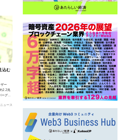
見込む
テザー
約2.2兆
バーグ…
ニュース