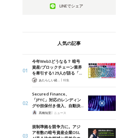
LINEでシェア
人気の記事
今年Web3どうなる？ 暗号
資産/ブロックチェーン業界
を牽引する129人が語る「…
|
あたらしい経済 編集部
特集
Secured Finance、
「JPYC」対応のレンディン
グや担保付き借入、自動決…
|
髙橋知里
ニュース
規制準拠を競争力に。アジ
ア有数の暗号資産企業OSL