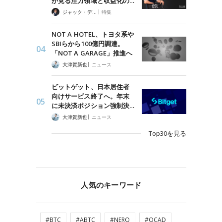
が見る注力領域と収益化の…
|
ジャック・デロン（Jack Derong）
特集
NOT A HOTEL、トヨタ系や
SBIらから100億円調達。
「NOT A GARAGE」推進へ
|
大津賀新也
ニュース
ビットゲット、日本居住者
向けサービス終了へ。年末
に未決済ポジション強制決…
|
大津賀新也
ニュース
Top30を見る
人気のキーワード
#BTC
#ABTC
#NERO
#QCAD