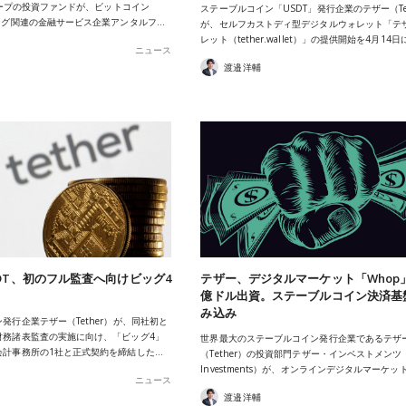
グループの投資ファンドが、ビットコイン
ステーブルコイン「USDT」発行企業のテザー（Tet
ング関連の金融サービス企業アンタルフ…
が、セルフカストディ型デジタルウォレット「テ
レット（tether.wallet）」の提供開始を4月14
ニュース
渡邉洋輔
DT、初のフル監査へ向けビッグ4
テザー、デジタルマーケット「Whop
億ドル出資。ステーブルコイン決済基
み込み
発行企業テザー（Tether）が、同社初と
財務諸表監査の実施に向け、「ビッグ4」
世界最大のステーブルコイン発行企業であるテザ
会計事務所の1社と正式契約を締結した…
（Tether）の投資部門テザー・インベストメンツ（T
Investments）が、オンラインデジタルマーケッ
ニュース
渡邉洋輔