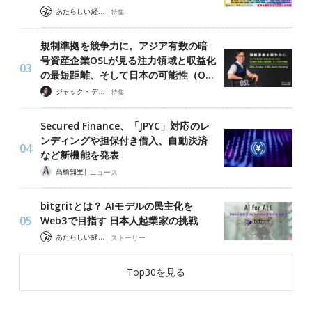
|
あたらしい経済 編集部
特集
規制準拠を競争力に。アジア有数の暗
号資産企業OSLが見る注力領域と収益化
の最短距離、そして日本の可能性（O…
|
ジャック・デロン（Jack Derong）
特集
Secured Finance、「JPYC」対応のレ
ンディングや担保付き借入、自動決済
など新機能を発表
|
髙橋知里
ニュース
bitgritとは？ AIモデルの民主化を
Web3で目指す 日本人起業家の挑戦
|
あたらしい経済 編集部
ストーリー
Top30を見る