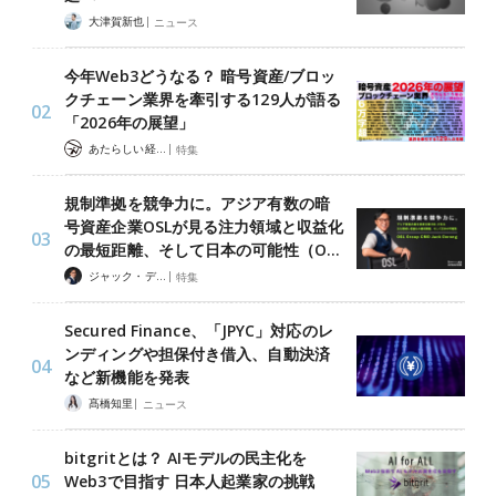
|
大津賀新也
ニュース
今年Web3どうなる？ 暗号資産/ブロッ
クチェーン業界を牽引する129人が語る
「2026年の展望」
|
あたらしい経済 編集部
特集
規制準拠を競争力に。アジア有数の暗
号資産企業OSLが見る注力領域と収益化
の最短距離、そして日本の可能性（O…
|
ジャック・デロン（Jack Derong）
特集
Secured Finance、「JPYC」対応のレ
ンディングや担保付き借入、自動決済
など新機能を発表
|
髙橋知里
ニュース
bitgritとは？ AIモデルの民主化を
Web3で目指す 日本人起業家の挑戦