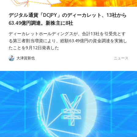
デジタル通貨「DCJPY」のディーカレット、13社から
63.49億円調達。新株主に8社
ディーカレットホールディングスが、合計13社を引受先とす
る第三者割当増資により、総額63.49億円の資金調達を実施し
たことを9月12日発表した
ニュース
大津賀新也