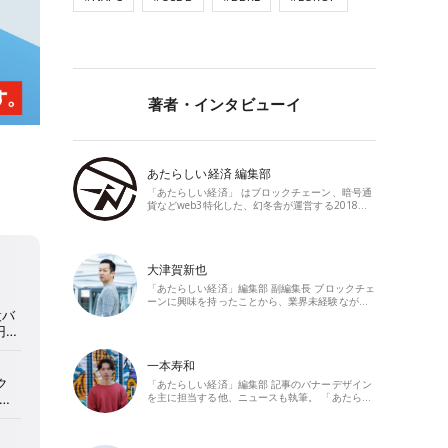
著者・インタビューイ
あたらしい経済 編集部
「あたらしい経済」 はブロックチェーン、暗号通
貨などweb3特化した、幻冬舎が運営する2018…
大津賀新也
「あたらしい経済」編集部 副編集長 ブロックチェ
ーンに興味を持ったことから、業界未経験なが…
一本寿和
「あたらしい経済」編集部 記事のバナーデザイン
を主に担当する他、ニュースも執筆。 「あたら…