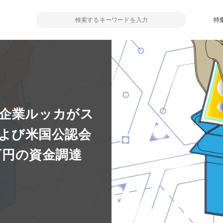
特
ア企業ルッカがス
lおよび米国公認会
0万円の資金調達