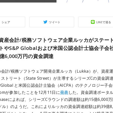
シェア
ツイート
LINEで送る
資産会計/税務ソフトウェア企業ルッカがステー
トやS&P Globalおよび米国公認会計士協会子会
億6,000万円の資金調達
会計/税務ソフトウェア開発企業ルッカ（Lukka）が、資産
ストリート（State Street）が主導するシリーズCの資金調
PGlobal と米国公認会計士協会（AICPA）のテクノロジー子
.comが参加したことを12月11日に
発表
した。資金調達ポータ
chbaseによれば、シリーズCラウンドの調達額は約15億6,000
万ドル）のようだ。これによりルッカの資金調達総額は約39億8,