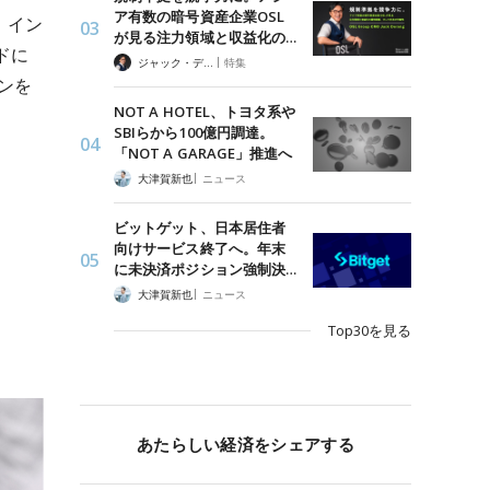
ア有数の暗号資産企業OSL
・イン
が見る注力領域と収益化の…
ドに
|
ジャック・デロン（Jack Derong）
特集
ンを
NOT A HOTEL、トヨタ系や
SBIらから100億円調達。
「NOT A GARAGE」推進へ
|
大津賀新也
ニュース
ビットゲット、日本居住者
向けサービス終了へ。年末
に未決済ポジション強制決…
|
大津賀新也
ニュース
Top30を見る
あたらしい経済をシェアする