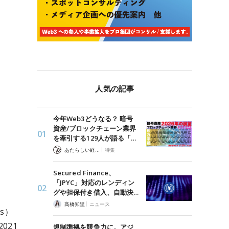
人気の記事
今年Web3どうなる？ 暗号
資産/ブロックチェーン業界
を牽引する129人が語る「…
|
あたらしい経済 編集部
特集
Secured Finance、
「JPYC」対応のレンディン
グや担保付き借入、自動決…
|
髙橋知里
ニュース
es）
021
規制準拠を競争力に。アジ