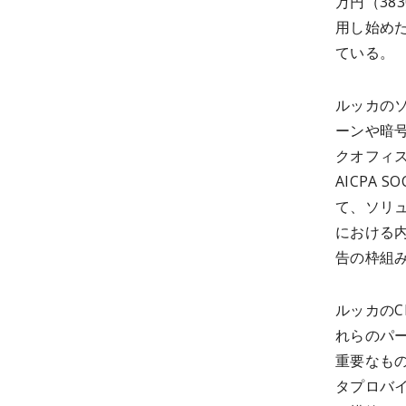
万円（38
用し始め
ている。
ルッカの
ーンや暗
クオフィ
AICPA
て、ソリュ
における
告の枠組
ルッカのC
れらのパ
重要なも
タプロバ