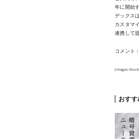
年に開始す
デックスは
カスタマ
連携して
コメント
(images:iSto
おすす