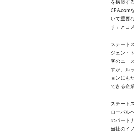
を構築する
CPA.c
いて重要
す」とコ
ステート
ジェン・ト
客のニー
すが、ル
ョンにも
できる企
ステート
ローバルヘ
のパート
当社のイ