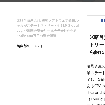
米暗号資産会計/税務ソフトウェア企業ル
ッカがステートストリートやS&P Global
および米国公認会計士協会子会社から約
15億6,000万円の資金調達
米暗号
トリー
編集部のコメント
ら約15
暗号資産の
業ステート
了し、S&
あるCPA
トCrun
（1500