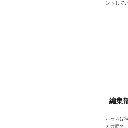
ントして
編集
ルッカはS&
と共同で、