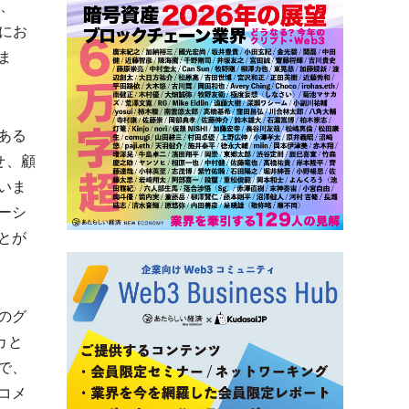
l、
ムにお
ま
ある
せ、顧
いま
ーシ
とが
のグ
カと
で、
コメ