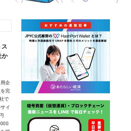
トス
社か
運用企
達を完
会社で
ルサイ
万円
000