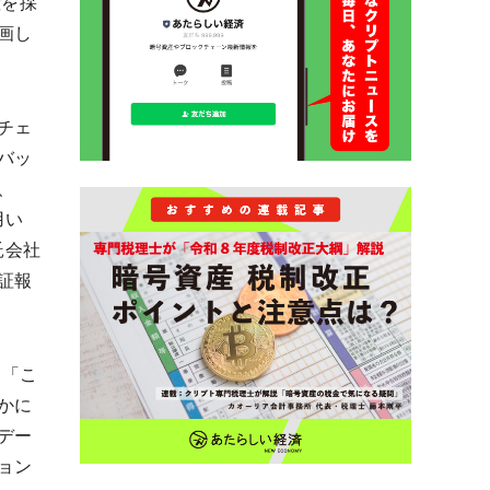
産を採
画し
チェ
バッ
、
用い
託会社
証報
は「こ
かに
デー
ョン