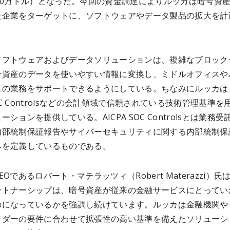
30万ドル）となった。今回の資金調達によりルッカは暗号資
た企業をターゲットに、ソフトウェアやデータ製品の拡大を計
ソフトウェアおよびデータソリューションは、複雑なブロック
号資産のデータを使いやすい情報に変換し、ミドルオフィスや
スの業務をサポートできるようにしている。ちなみにルッカは
 SOC Controlsなどの会計領域で信頼されている技術管理基準を
ーションを提供している。AICPA SOC Controlsとは業務受
内部統制保証報告やサイバーセキュリティに関する内部統制保
みを定義しているものである。
EOであるロバート・マテラッツィ（Robert Materazzi）氏
ートナーシップは、暗号資産が従来の金融サービスにとってい
のになっているかを強調し続けています。ルッカは金融機関や
イダーの要件に合わせて拡張性の高い基準を備えたソリューシ