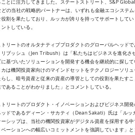
ことに注力してきました。ステートストリート、S&P Globa
omなどの当社の戦略的パートナーは、いずれも金融エコシステ
な役割を果たしており、ルッカが誇りを持ってサポートしてい
メントしている。
ストリートのオルタナティブプロダクトのグローバルヘッドで
リブッシュ（Jen Tribush）は「私たちはビジネスを進化さ
ズに基づいたソリューションを開発する機会を継続的に探して
ッカは機関投資家向けのマインドセットをテクノロジーソリュ
たらし、暗号資産と従来の資産の導管としての役割を果たすこ
業であることがわかりました」とコメントしている。
ストリートのプロダクト・イノベーションおよびビジネス開発
ッドであるディーン・サカティ（Dean Sakati）氏は「ルッ
ナーシップは、当社の機関投資家がデジタル資産を採用する中
ノベーションへの幅広いコミットメントを強調しています」と