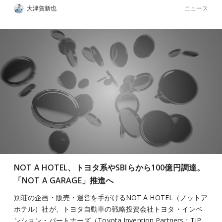
ニュース
大津賀新也
NOT A HOTEL、トヨタ系やSBIらから100億円調達。
「NOT A GARAGE」推進へ
別荘の企画・販売・運営を手がけるNOT A HOTEL（ノットア
ホテル）社が、トヨタ自動車の戦略投資会社トヨタ・インベ
ンション・パートナーズ（Toyota Invention Partners：TIP…