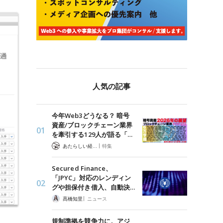
人気の記事
今年Web3どうなる？ 暗号
資産/ブロックチェーン業界
を牽引する129人が語る「…
|
あたらしい経済 編集部
特集
Secured Finance、
「JPYC」対応のレンディン
グや担保付き借入、自動決…
|
髙橋知里
ニュース
規制準拠を競争力に。アジ