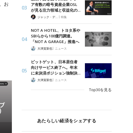
で、お
ア有数の暗号資産企業OSL
が見る注力領域と収益化の…
|
ジャック・デロン（Jack Derong）
特集
NOT A HOTEL、トヨタ系や
SBIらから100億円調達。
「NOT A GARAGE」推進へ
|
大津賀新也
ニュース
ビットゲット、日本居住者
向けサービス終了へ。年末
に未決済ポジション強制決…
|
大津賀新也
ニュース
Top30を見る
あたらしい経済をシェアする