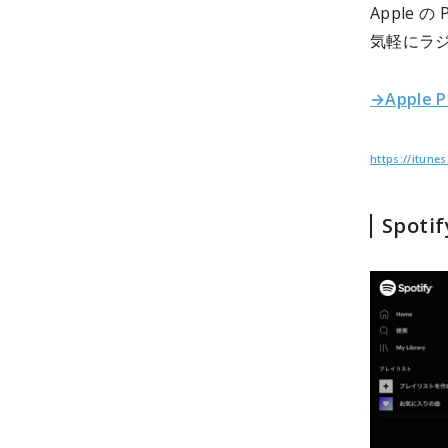
Apple
気軽にラ
→Apple 
https://itun
Spot