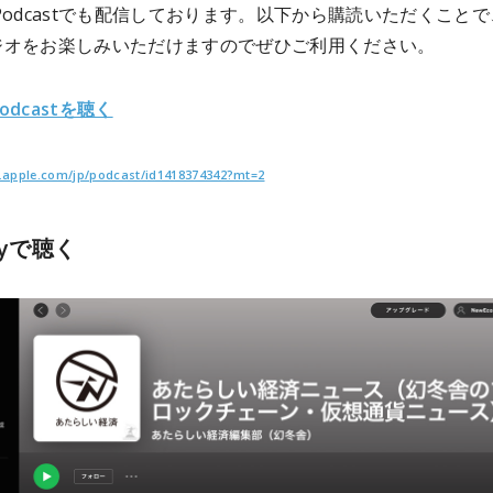
 の Podcastでも配信しております。以下から購読いただくこと
ジオをお楽しみいただけますのでぜひご利用ください。
Podcastを聴く
es.apple.com/jp/podcast/id1418374342?mt=2
ifyで聴く