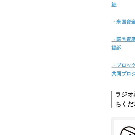
結
・米国資
・暗号資
提訴
・ブロッ
共同プロ
ラジオ
ちくだ