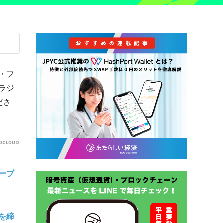
・フ
ラジ
ださ
ーブ
を締