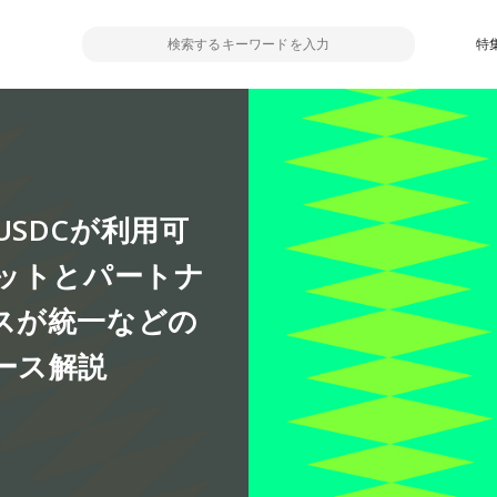
特
SDCが利用可
セットとパートナ
スが統一などの
ース解説