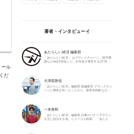
著者・インタビューイ
あたらしい経済 編集部
「あたらしい経済」 はブロックチェーン、暗号通
貨などweb3特化した、幻冬舎が運営する2018…
ストール
くだ
大津賀新也
「あたらしい経済」編集部 副編集長 ブロックチェ
ーンに興味を持ったことから、業界未経験なが…
一本寿和
「あたらしい経済」編集部 記事のバナーデザイン
を主に担当する他、ニュースも執筆。 「あたら…