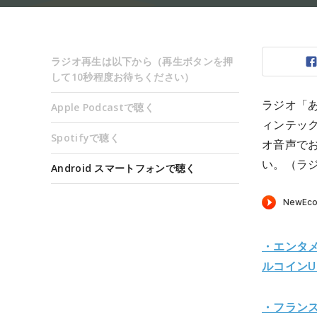
ラジオ再生は以下から（再生ボタンを押
して10秒程度お待ちください）
ラジオ「
Apple Podcastで聴く
ィンテッ
Spotifyで聴く
オ音声で
い。（ラ
Android スマートフォンで聴く
・エンタ
ルコインU
・フラン