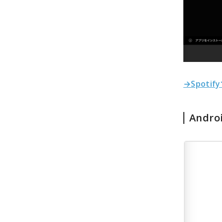
→Spoti
Andr