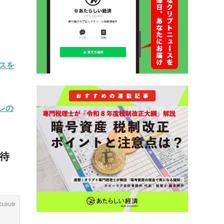
スを
レの
お待