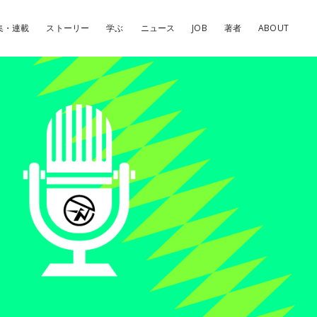
集・連載
ストーリー
学ぶ
ニュース
JOB
著者
ABOUT