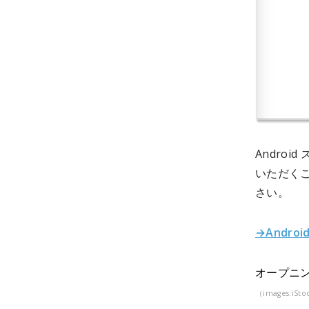
Androi
いただく
さい。
→Andro
オープニン
（images:iSto