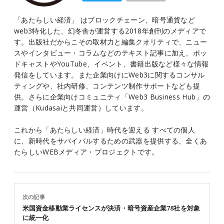
「あたらしい経済」 はブロックチェーン、暗号通貨など
web3特化した、幻冬舎が運営する2018年創刊のメディアで
す。出版社だからこその取材力と編集クオリティで、ニュー
スやインタビュー・コラムなどのテキスト記事に加え、ポッ
ドキャストやYouTube、イベント、書籍出版など様々な情報
発信をしています。また企業向けにWeb3に関するコンサル
ティングや、社内研修、コンテンツ制作サポートなども提
供。さらに企業向けコミュニティ「Web3 Business Hub」の
運営（Kudasaiと共同運営）しています。
これから「あたらしい経済」時代を迎える すべての個人
に、新時代をサバイバルするための武器を提供する、全くあ
たらしいWEBメディア・プロジェクトです。
次の記事
米国資金移動業ライセンスが決済・暗号資産企業78社を対象
に統一化