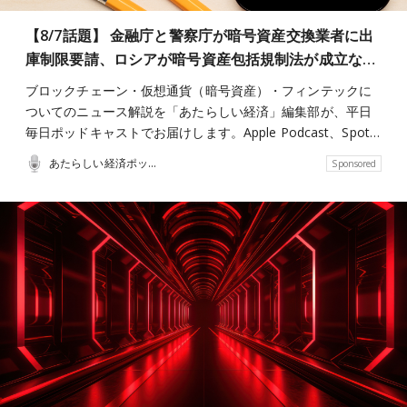
【8/7話題】 金融庁と警察庁が暗号資産交換業者に出
庫制限要請、ロシアが暗号資産包括規制法が成立な…
ブロックチェーン・仮想通貨（暗号資産）・フィンテックに
ついてのニュース解説を「あたらしい経済」編集部が、平日
毎日ポッドキャストでお届けします。Apple Podcast、Spot…
あたらしい経済ポッドキャスト
Sponsored