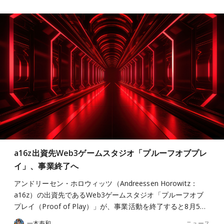
a16z出資先Web3ゲームスタジオ「プルーフオブプレ
イ」、事業終了へ
アンドリーセン・ホロウィッツ（Andreessen Horowitz：
a16z）の出資先であるWeb3ゲームスタジオ「プルーフオブ
プレイ（Proof of Play）」が、事業活動を終了すると8月5…
ニュース
一本寿和