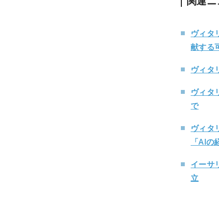
関連ニ
ヴィタ
献する
ヴィタ
ヴィタリ
で
ヴィタ
「AI
イーサ
立