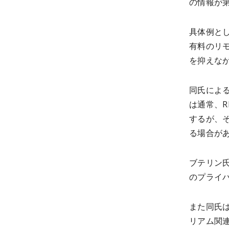
の情報が
具体例として
有料のリ
を抑えな
同氏によ
は通常、
するが、
る場合が
ブテリン
のプライ
また同氏
リアム関