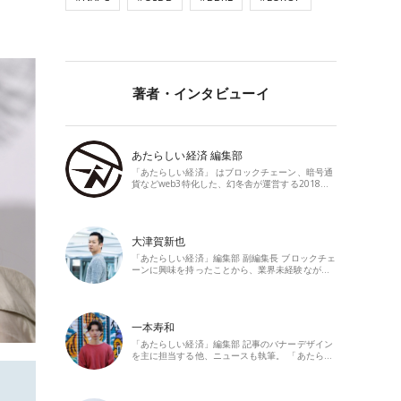
著者・インタビューイ
あたらしい経済 編集部
「あたらしい経済」 はブロックチェーン、暗号通
貨などweb3特化した、幻冬舎が運営する2018…
大津賀新也
「あたらしい経済」編集部 副編集長 ブロックチェ
ーンに興味を持ったことから、業界未経験なが…
一本寿和
「あたらしい経済」編集部 記事のバナーデザイン
を主に担当する他、ニュースも執筆。 「あたら…