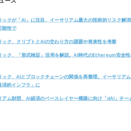
ュース
リックが「AI」に注目、イーサリアム最大の技術的リスク解
可能性で
リック、クリプトとAIの交わり方の課題や将来性を考察
ック、「形式検証」活用を解説。AI時代のEthereum安全
リック、AIとブロックチェーンの関係を再整理。イーサリア
の経済的インフラ」に
リアム財団、AI経済のベースレイヤー構築に向け「dAI」チー