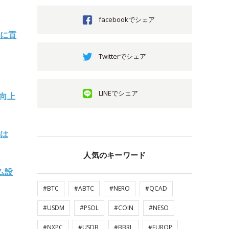
facebookでシェア
消に貢
Twitterでシェア
LINEでシェア
性向上
ムは
人気のキーワード
ム設
#BTC
#ABTC
#NERO
#QCAD
#USDM
#PSOL
#COIN
#NESO
#NXPC
#USDB
#BBRL
#EUROP