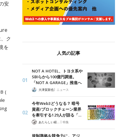
の安
ure
は、ク
境を
人気の記事
NOT A HOTEL、トヨタ系や
SBIらから100億円調達。
「NOT A GARAGE」推進へ
|
大津賀新也
ニュース
GB (
ple
今年Web3どうなる？ 暗号
king
資産/ブロックチェーン業界
を牽引する129人が語る「…
|
あたらしい経済 編集部
特集
規制準拠を競争力に。アジ