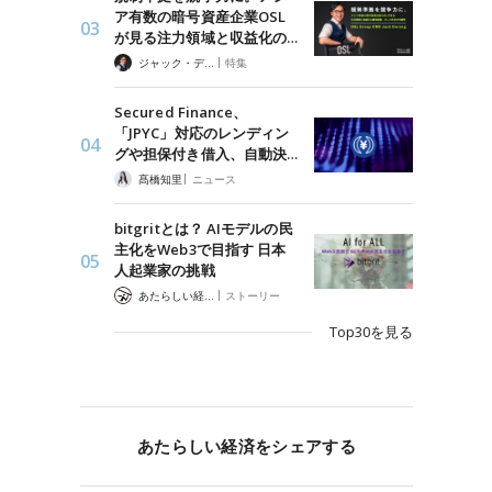
ア有数の暗号資産企業OSL
が見る注力領域と収益化の…
|
ジャック・デロン（Jack Derong）
特集
Secured Finance、
「JPYC」対応のレンディン
グや担保付き借入、自動決…
|
髙橋知里
ニュース
bitgritとは？ AIモデルの民
主化をWeb3で目指す 日本
人起業家の挑戦
|
あたらしい経済 編集部
ストーリー
Top30を見る
あたらしい経済をシェアする