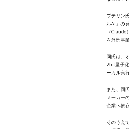
ブテリン
ルAI」の
（Clau
を外部事
同氏は、オ
2bit量
ーカル実
また、同
メーカー
企業へ依
そのうえ