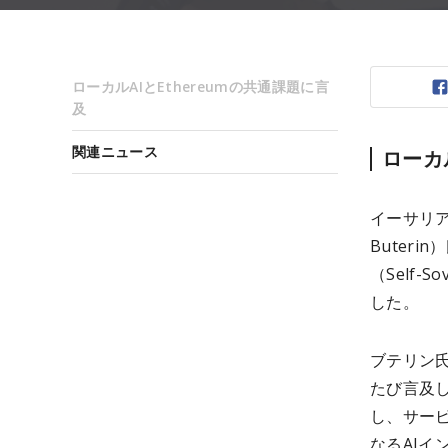
ローカルAIとEthereumの共通課題に言
及
関連ニュース
ローカ
イーサリア
Buter
（Self-
した。
ブテリン
たび言及
し、サー
なるAI