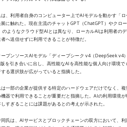
氏は、利用者自身のコンピューター上でAIモデルを動かす「ロ
発展に触れた。現在主流のチャットGPT（ChatGPT）やクロ
de）のようなクラウド型AIとは異なり、ローカルAIは利用者の
業者へ送信せずに利用できることが特徴だ。
ープンソースAIモデル「ディープシーク v4（DeepSeek v4
子化版を引き合いに出し、高性能なAIを高性能な個人向け環境で
行する選択肢が広がっていると指摘した。
氏は一部の企業が提供する特定のハードウェアだけでなく、複
の機器で利用できることが重要だと指摘した。AIの利用環境が
存しすぎることには課題があるとの考えが示された。
で同氏は、AIサービスとブロックチェーンの双方において、利