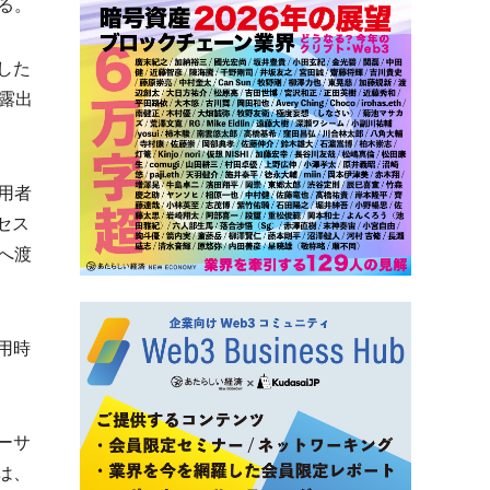
る。
用した
露出
用者
セス
へ渡
用時
ーサ
は、