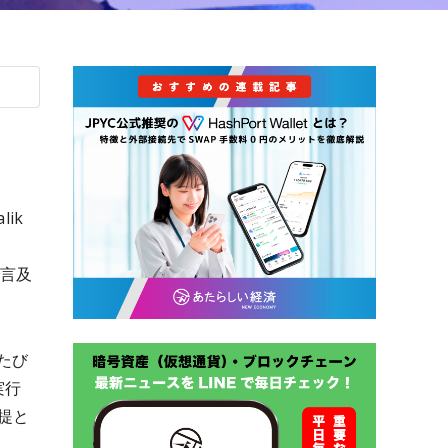
ik
で言及
たび
実行
提と