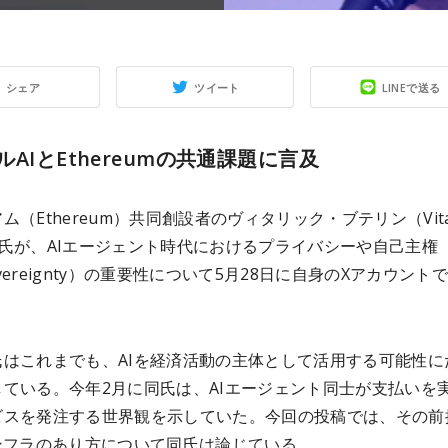
シェア
ツイート
LINEで送る
ルAIとEthereumの共通課題に言及
ム（Ethereum）共同創設者のヴィタリック・ブテリン（Vital
in）氏が、AIエージェント時代におけるプライバシーや自己主権
Sovereignty）の重要性について5月28日に自身のXアカウント
氏はこれまでも、AIを経済活動の主体として活用する可能性に
している。今年2月に同氏は、AIエージェント同士が支払いを
ビスを発注する世界観を示していた。今回の投稿では、その前
インフラのあり方について同氏は論じている。