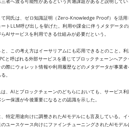
第三者へ渡る可能性があるという共通課題があると説明してい
同氏は、ゼロ知識証明（Zero-Knowledge Proof）を活
モートLLM呼び出しを挙げた。利用や課金に伴うメタデータの
がらAIサービスを利用できる仕組みが必要だという。
ると、この考え方はイーサリアムにも応用できるとのこと。利
RPCと呼ばれる外部サービスを通じてブロックチェーンへアク
その際にウォレット情報や利用履歴などのメタデータが事業者
ある。
氏は、AIとブロックチェーンのどちらにおいても、サービス利
バシー保護が今後重要になるとの認識を示した。
は、特定用途向けに調整されたAIモデルにも言及している。イ
連のユースケース向けにファインチューニングされたAIモデル