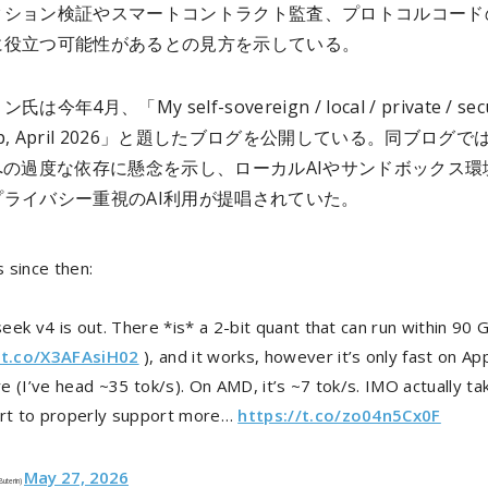
クション検証やスマートコントラクト監査、プロトコルコード
に役立つ可能性があるとの見方を示している。
今年4月、「My self-sovereign / local / private / sec
tup, April 2026」と題したブログを公開している。同ブログで
への過度な依存に懸念を示し、ローカルAIやサンドボックス環
プライバシー重視のAI利用が提唱されていた。
 since then:
ek v4 is out. There *is* a 2-bit quant that can run within 90 
/t.co/X3AFAsiH02
), and it works, however it’s only fast on Ap
 (I’ve head ~35 tok/s). On AMD, it’s ~7 tok/s. IMO actually ta
ort to properly support more…
https://t.co/zo04n5Cx0F
May 27, 2026
kButerin)