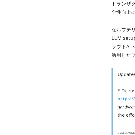
トランザ
全性向上
なおブテリン氏は
LLM se
ラウドAI
活用した
Updates
* Deepse
https:/
hardware
the eff
— vitalik.eth (@Vitali