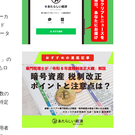
ーカ
ード
データ
）」の
もロ
数の
特定
用者