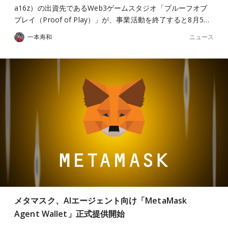
a16z）の出資先であるWeb3ゲームスタジオ「プルーフオブ
プレイ（Proof of Play）」が、事業活動を終了すると8月5…
ニュース
一本寿和
メタマスク、AIエージェント向け「MetaMask
Agent Wallet」正式提供開始