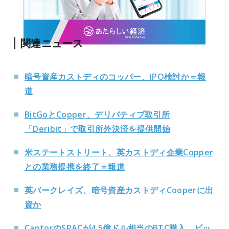
関連ニュース
暗号資産カストディのコッパー、IPO検討か＝報
道
BitGoとCopper、デリバティブ取引所
「Deribit」で取引所外決済を提供開始
米ステートストリート、英カストディ企業Copper
との業務提携を終了＝報道
英バークレイズ、暗号資産カストディCooperに出
資か
CantorのSPACが4.5億ドル相当のBTC購入。ビッ