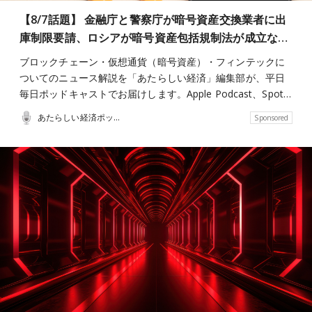
【8/7話題】 金融庁と警察庁が暗号資産交換業者に出
庫制限要請、ロシアが暗号資産包括規制法が成立な…
ブロックチェーン・仮想通貨（暗号資産）・フィンテックに
ついてのニュース解説を「あたらしい経済」編集部が、平日
毎日ポッドキャストでお届けします。Apple Podcast、Spot…
あたらしい経済ポッドキャスト
Sponsored