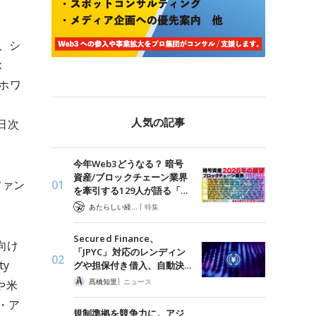
、シ
x
ホワ
人気の記事
日次
今年Web3どうなる？ 暗号
資産/ブロックチェーン業界
ファン
を牽引する129人が語る「…
|
あたらしい経済 編集部
特集
Secured Finance、
向け
「JPYC」対応のレンディン
ty
グや担保付き借入、自動決…
|
髙橋知里
ニュース
や米
・ア
規制準拠を競争力に。アジ