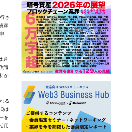
発行さ
資家
の申
は通
償還
料が
られる
LQは
ーを
活用