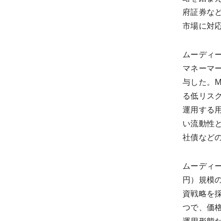
府証券な
市場に対
ムーディーズ
マネーマー
与した。
る低リス
運用する用
い流動性
社債など
ムーディー
円）規模の
資戦略を採
つで、価