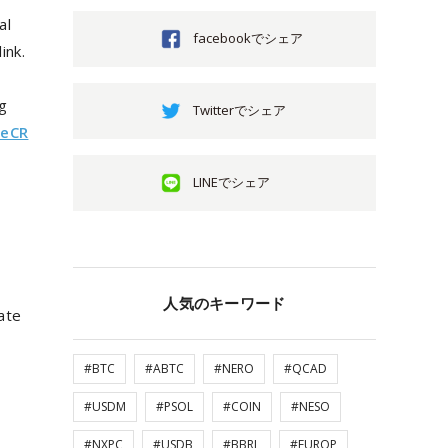
al
facebookでシェア
ink.
ng
Twitterでシェア
neCR
LINEでシェア
人気のキーワード
ate
#BTC
#ABTC
#NERO
#QCAD
,
#USDM
#PSOL
#COIN
#NESO
#NXPC
#USDB
#BBRL
#EUROP