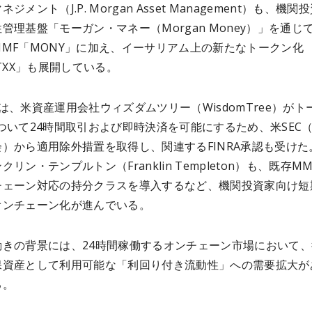
ジメント（J.P. Morgan Asset Management）も、機関
管理基盤「モーガン・マネー（Morgan Money）」を通じ
MF「MONY」に加え、イーサリアム上の新たなトークン化
LTXX」も展開している。
は、米資産運用会社ウィズダムツリー（WisdomTree）がト
ついて24時間取引および即時決済を可能にするため、米SEC
）から適用除外措置を取得し、関連するFINRA承認も受けた
リン・テンプルトン（Franklin Templeton）も、既存M
チェーン対応の持分クラスを導入するなど、機関投資家向け短
オンチェーン化が進んでいる。
動きの背景には、24時間稼働するオンチェーン市場において、
保資産として利用可能な「利回り付き流動性」への需要拡大が
る。