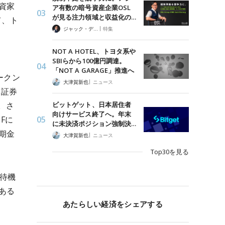
投資家
ア有数の暗号資産企業OSL
が見る注力領域と収益化の…
て、ト
|
ジャック・デロン（Jack Derong）
特集
NOT A HOTEL、トヨタ系や
SBIらから100億円調達。
「NOT A GARAGE」推進へ
ークン
|
大津賀新也
ニュース
（証券
ビットゲット、日本居住者
。さ
向けサービス終了へ。年末
MFに
に未決済ポジション強制決…
期金
|
大津賀新也
ニュース
Top30を見る
待機
ある
あたらしい経済をシェアする