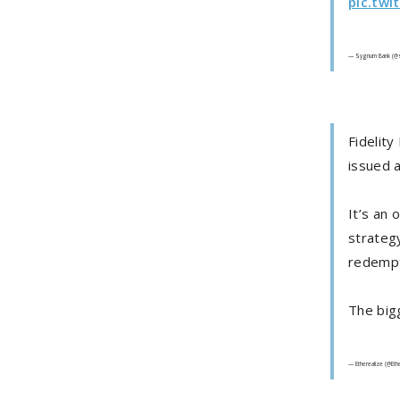
pic.twi
— Sygnum Bank (@s
Fidelit
issued 
It’s an 
strateg
redempt
The big
— Etherealize (@Eth