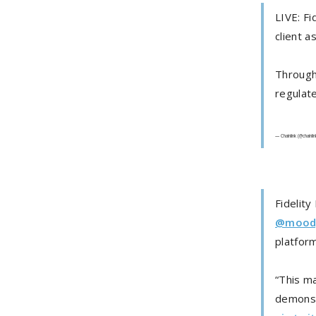
LIVE: Fi
client a
Through 
regulate
— Chainlink (@chainli
Fidelity
@moody
platform
“This ma
demonst