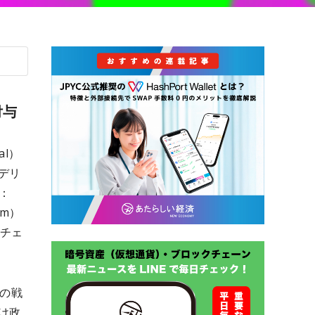
付与
al）
デリ
d：
um）
ンチェ
ドの戦
け政