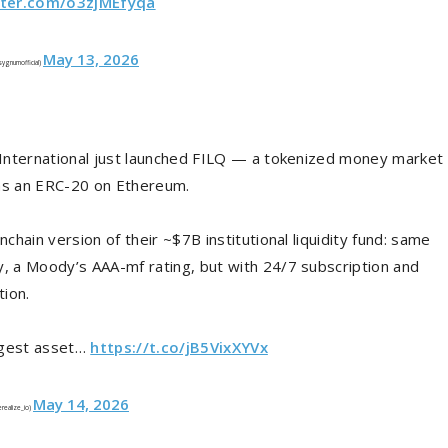
tter.com/o3zjMEfyqa
May 13, 2026
ygnumofficial)
y International just launched FILQ — a tokenized money market
as an ERC-20 on Ethereum.
onchain version of their ~$7B institutional liquidity fund: same
y, a Moody’s AAA-mf rating, but with 24/7 subscription and
ion.
gest asset…
https://t.co/jB5VixXYVx
May 14, 2026
erealize_io)