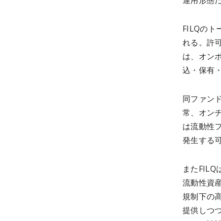
運用形態
FILQの
れる。許
は、オンボ
込・保有
同ファンド
常、オン
は流動性
発生する
またFIL
流動性資産
規制下の
提供しつ