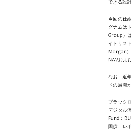
できる設
今回の仕
グナムはト
Group
イトリスト
Morga
NAVお
なお、近
ドの展開
ブラックロ
デジタル流動性フ
Fund：
国債、レ