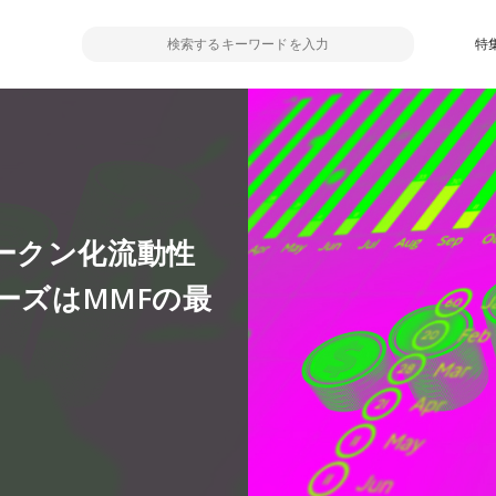
特
ークン化流動性
ーズはMMFの最