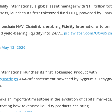
delity International, a global asset manager with $1+ trillion tot
ssets, launches its first tokenized fund FILQ, powered by Chainl
onchain NAV, Chainlink is enabling Fidelity International to bri
d yield-bearing liquidity into 24/7…
pic.twitter.com/UOvs52
May 13, 2026
nk)
 International launches its first Tokenised Product with
sratings
AAA-mf assessment powered by Sygnum’s Desygn
.
rks an important milestone in the evolution of capital markets
rating how tokenised liquidity products can bring…