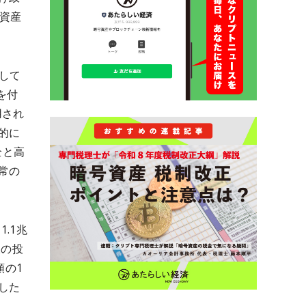
資産
対して
を付
用され
的に
全と高
常の
.1兆
様の投
類の1
した