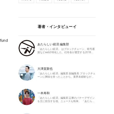
著者・インタビューイ
 fund
あたらしい経済 編集部
「あたらしい経済」 はブロックチェーン、暗号通
貨などweb3特化した、幻冬舎が運営する2018…
大津賀新也
「あたらしい経済」編集部 副編集長 ブロックチェ
ーンに興味を持ったことから、業界未経験なが…
一本寿和
「あたらしい経済」編集部 記事のバナーデザイン
を主に担当する他、ニュースも執筆。 「あたら…