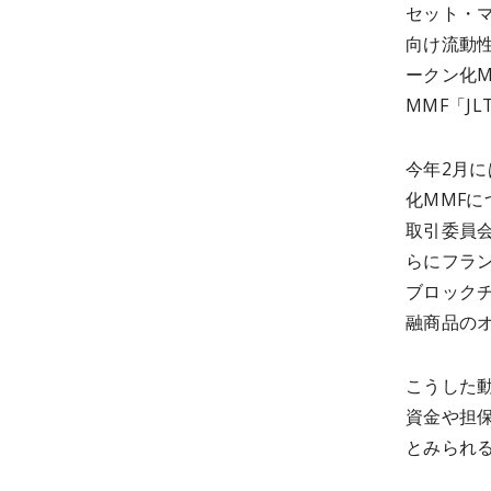
セット・マネ
向け流動性
ークン化M
MMF「J
今年2月に
化MMFに
取引委員会
らにフランク
ブロック
融商品の
こうした
資金や担
とみられ