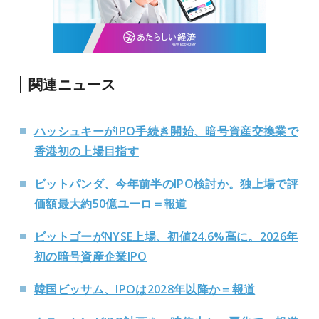
関連ニュース
ハッシュキーがIPO手続き開始、暗号資産交換業で
香港初の上場目指す
ビットパンダ、今年前半のIPO検討か。独上場で評
価額最大約50億ユーロ＝報道
ビットゴーがNYSE上場、初値24.6%高に。2026年
初の暗号資産企業IPO
韓国ビッサム、IPOは2028年以降か＝報道