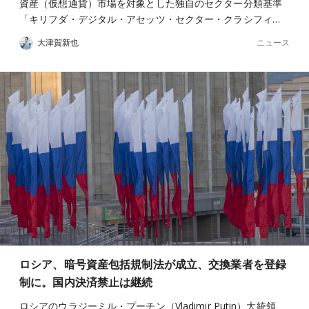
資産（仮想通貨）市場を対象とした独自のセクター分類基準
「キリフダ・デジタル・アセッツ・セクター・クラシフィ…
ニュース
大津賀新也
ロシア、暗号資産包括規制法が成立、交換業者を登録
制に。国内決済禁止は継続
ロシアのウラジーミル・プーチン（Vladimir Putin）大統領