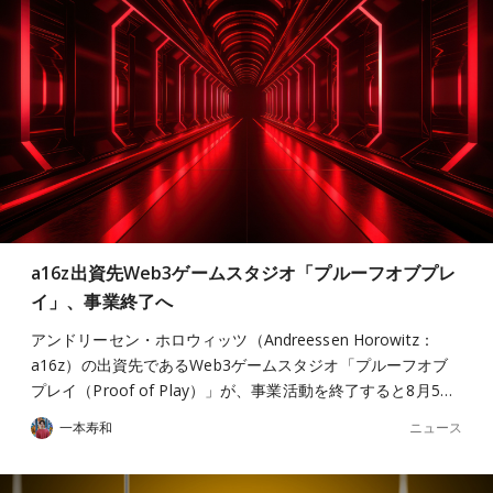
a16z出資先Web3ゲームスタジオ「プルーフオブプレ
イ」、事業終了へ
アンドリーセン・ホロウィッツ（Andreessen Horowitz：
a16z）の出資先であるWeb3ゲームスタジオ「プルーフオブ
プレイ（Proof of Play）」が、事業活動を終了すると8月5…
ニュース
一本寿和