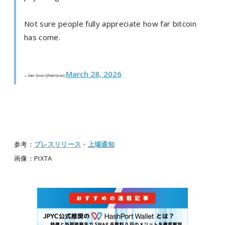
Not sure people fully appreciate how far bitcoin
has come.
March 28, 2026
— Nate Geraci (@NateGeraci)
参考：
プレスリリース
・
上場通知
画像：PIXTA