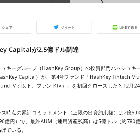
シェア
ツイート
LINEで送る
Key Capitalが2.5億ドル調達
ュキーグループ（HashKey Group）の投資部門ハッシュキ
hKey Capital）が、第4号ファンド「HashKey Fintech Mult
gy Fund IV：以下、ファンドIV）」を初回クローズしたと12月2
。
ズ時点の累計コミットメント（上限の出資約束額）は2億5,0
90億円）で、最終AUM（運用資産残高）は5億ドル（約780
掲げている。