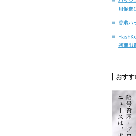
ハッシ
用促進
香港ハ
Hash
初期出
おすす