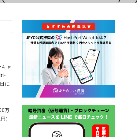
ーキャ
i-
4日に
00万
億円）