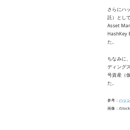
さらにハ
託）として
Asset M
HashKe
た。
ちなみに、
ディングス
号資産（
た。
参考：
ハッ
画像：iStocks