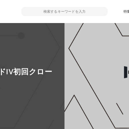
特
IV初回クロー