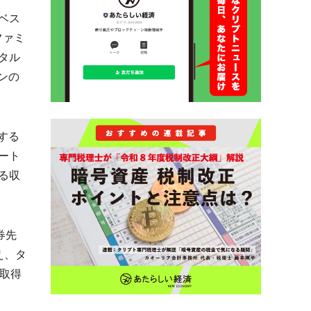
ベス
、ファミ
タル
ンの
する
ート
る収
券先
え、タ
取得