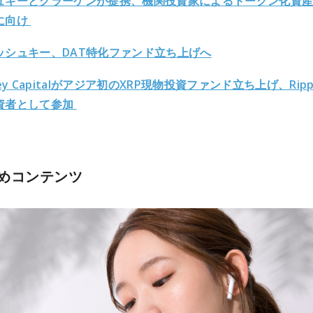
ュキーとクラーケンが提携、機関投資家によるトークン化資
に向け
ッシュキー、DAT特化ファンド立ち上げへ
Key Capitalがアジア初のXRP現物投資ファンド立ち上げ、Ripp
資者として参加
めコンテンツ