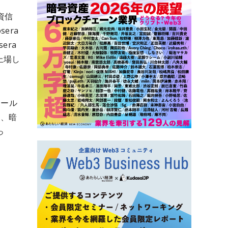
資信
era
sera
へ上場し
ホール
し、暗
っ