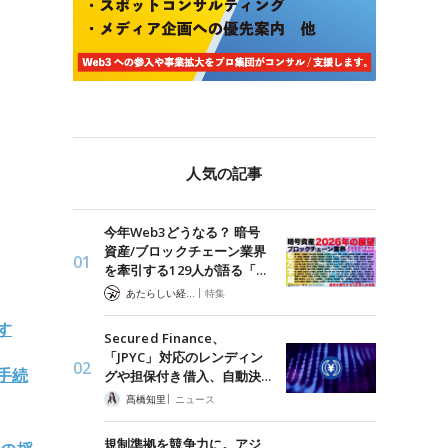
人気の記事
今年Web3どうなる？ 暗号
資産/ブロックチェーン業界
を牽引する129人が語る「…
|
あたらしい経済 編集部
特集
す
Secured Finance、
「JPYC」対応のレンディン
手続
グや担保付き借入、自動決…
|
髙橋知里
ニュース
規制準拠を競争力に。アジ