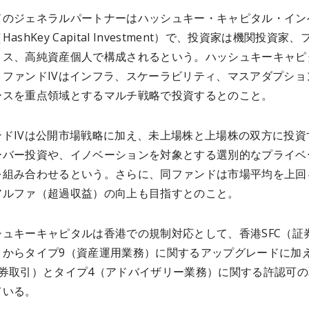
ドのジェネラルパートナーはハッシュキー・キャピタル・イン
ashKey Capital Investment）で、投資家は機関投資家
ィス、高純資産個人で構成されるという。ハッシュキーキャピ
、ファンドIVはインフラ、スケーラビリティ、マスアダプショ
ースを重点領域とするマルチ戦略で投資するとのこと。
ンドIVは公開市場戦略に加え、未上場株と上場株の双方に投資
ーバー投資や、イノベーションを対象とする選別的なプライベ
を組み合わせるという。さらに、同ファンドは市場平均を上回
アルファ（超過収益）の向上も目指すとのこと。
シュキーキャピタルは香港での規制対応として、香港SFC（証
）からタイプ9（資産運用業務）に関するアップグレードに加
証券取引）とタイプ4（アドバイザリー業務）に関する許認可の
ている。