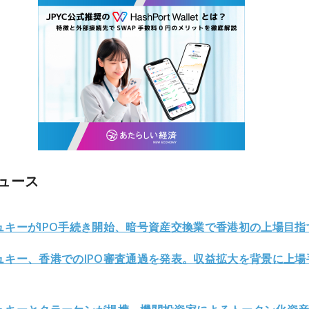
ュース
ュキーがIPO手続き開始、暗号資産交換業で香港初の上場目指
ュキー、香港でのIPO審査通過を発表。収益拡大を背景に上場