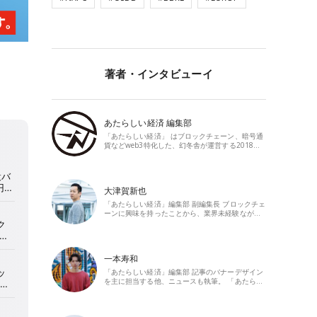
著者・インタビューイ
あたらしい経済 編集部
「あたらしい経済」 はブロックチェーン、暗号通
貨などweb3特化した、幻冬舎が運営する2018…
大津賀新也
「あたらしい経済」編集部 副編集長 ブロックチェ
ーンに興味を持ったことから、業界未経験なが…
一本寿和
「あたらしい経済」編集部 記事のバナーデザイン
を主に担当する他、ニュースも執筆。 「あたら…