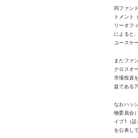
同ファン
トメント（H
リーオフ
によると
ユースケ
またファ
クロスオ
市場投資
益である
なおハッ
物委員会
イプ1（
を公表し