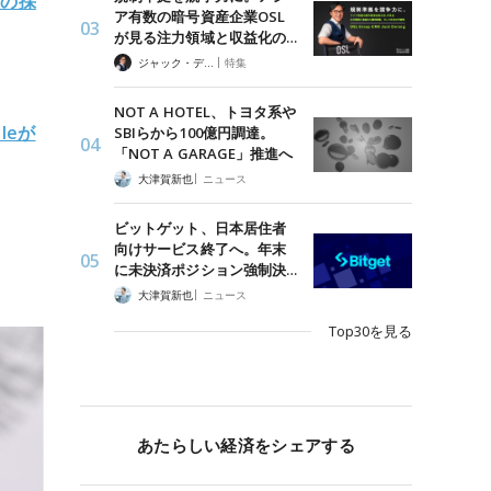
産の採
ア有数の暗号資産企業OSL
が見る注力領域と収益化の…
|
ジャック・デロン（Jack Derong）
特集
NOT A HOTEL、トヨタ系や
leが
SBIらから100億円調達。
「NOT A GARAGE」推進へ
|
大津賀新也
ニュース
ビットゲット、日本居住者
向けサービス終了へ。年末
に未決済ポジション強制決…
|
大津賀新也
ニュース
Top30を見る
あたらしい経済をシェアする