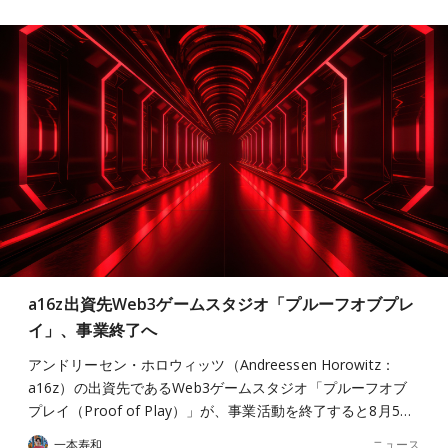
a16z出資先Web3ゲームスタジオ「プルーフオブプレ
イ」、事業終了へ
アンドリーセン・ホロウィッツ（Andreessen Horowitz：
a16z）の出資先であるWeb3ゲームスタジオ「プルーフオブ
プレイ（Proof of Play）」が、事業活動を終了すると8月5…
ニュース
一本寿和