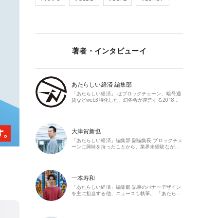
著者・インタビューイ
あたらしい経済 編集部
「あたらしい経済」 はブロックチェーン、暗号通
貨などweb3特化した、幻冬舎が運営する2018…
大津賀新也
「あたらしい経済」編集部 副編集長 ブロックチェ
ーンに興味を持ったことから、業界未経験なが…
一本寿和
「あたらしい経済」編集部 記事のバナーデザイン
を主に担当する他、ニュースも執筆。 「あたら…