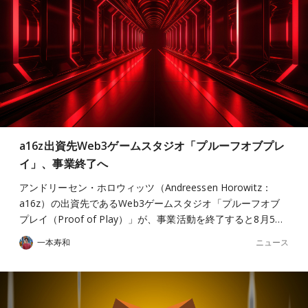
a16z出資先Web3ゲームスタジオ「プルーフオブプレ
イ」、事業終了へ
アンドリーセン・ホロウィッツ（Andreessen Horowitz：
a16z）の出資先であるWeb3ゲームスタジオ「プルーフオブ
プレイ（Proof of Play）」が、事業活動を終了すると8月5…
ニュース
一本寿和